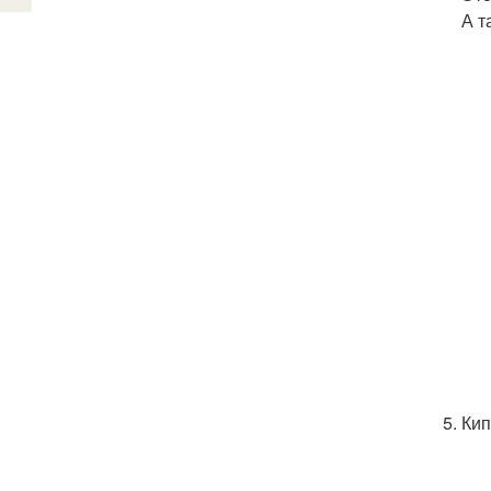
А т
Кип