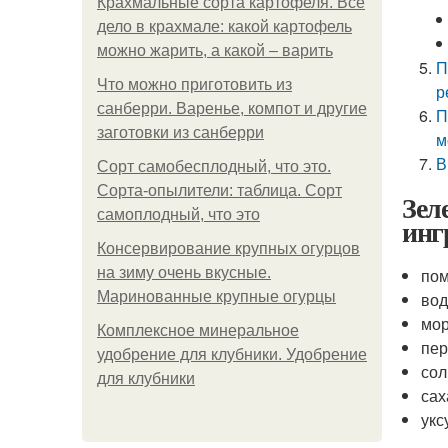
Крахмальные сорта картофеля. Все
дело в крахмале: какой картофель
можно жарить, а какой – варить
П
Что можно приготовить из
р
санберри. Варенье, компот и другие
П
заготовки из санберри
м
В
Сорт самобесплодный, что это.
Сорта-опылители: таблица. Сорт
Зел
самоплодный, что это
инг
Консервирование крупных огурцов
на зиму очень вкусные.
пом
Маринованные крупные огурцы
вод
мор
Комплексное минеральное
пер
удобрение для клубники. Удобрение
сол
для клубники
сах
укс