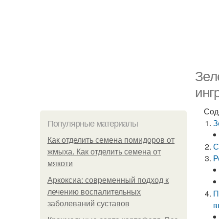
Зел
инг
Сод
З
Популярные материалы
Как отделить семена помидоров от
С
жмыха. Как отделить семена от
Р
мякоти
Аркоксиа: современный подход к
лечению воспалительных
П
заболеваний суставов
в