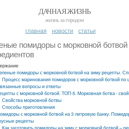
ДАЧНАЯ ЖИЗНЬ
жизнь за городом
главная
новости
статьи
еные помидоры с морковной ботвой 
редиентов
ержание
еленые помидоры с морковной ботвой на зиму рецепты. Сп
Процесс маринования помидоров с морковной ботвой по
вязанные вопросы и ответы
ецепты с морковной ботвой. ТОП-5. Морковная ботва - свой
Свойства морковной ботвы
Способы приготовления
омидоры с морковной ботвой на 3 литровую банку. Помидо
кусные рецепты
Как заготовить помидоры на зиму с морковной ботвой – ре