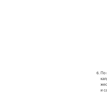
По 
кап
жес
и с