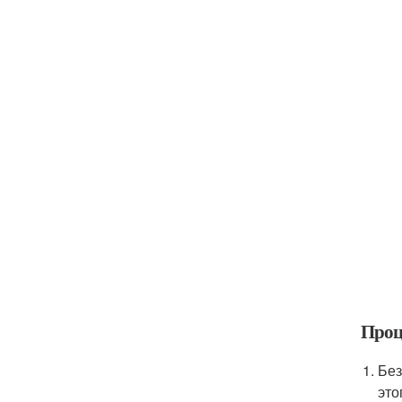
Проц
Без
это