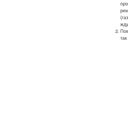
про
рек
(га
жду
Пом
так