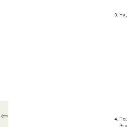
На 
⇦
Пер
Это