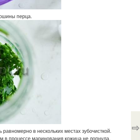
рошины перца.
⇨
ь равномерно в нескольких местах зубочисткой.
ом в процессе маринования кожица не лопнула.