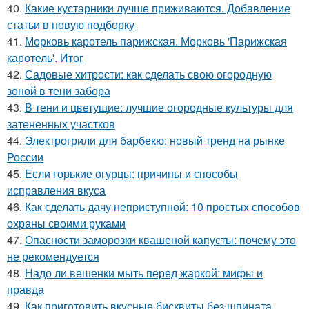
40.
Какие кустарники лучше приживаются. Добавление
статьи в новую подборку
41.
Морковь каротель парижская. Морковь 'Парижская
каротель'. Итог
42.
Садовые хитрости: как сделать свою огородную
зоной в тени забора
43.
В тени и цветущие: лучшие огородные культуры для
затененных участков
44.
Электрогрили для барбекю: новый тренд на рынке
России
45.
Если горькие огурцы: причины и способы
исправления вкуса
46.
Как сделать дачу неприступной: 10 простых способов
охраны своими руками
47.
Опасности заморозки квашеной капусты: почему это
не рекомендуется
48.
Надо ли вешенки мыть перед жаркой: мифы и
правда
49.
Как приготовить вкусные бисквиты без шпината