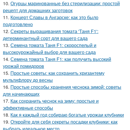
10.
Огурцы маринованные без стерилизации: простой
рецепт для домашних заготовок
11.
Концерт Славы в Ангарске: как это было
подготовлено
12.
Секреты выращивания томата 'Таня F1':
детерминантный сорт для вашего сада
13.
Семена томата Таня F1: скороспелый и
высокоурожайный выбор для вашего сада
14.
Семена томата Таня F1: как получить высокий
урожай помидоров
15.
Простые советы: как сохранить хризантему
мультифлору до весны
16.
Простые способы хранения чеснока зимой: советы
для начинающих
17.
Как сохранить чеснок на зиму: простые и
эффективные способы
18.
Как я каждый год собираю богатые урожаи клубники
19.
Откройте для себя секреты посадки клубники: как
выбрать идеальное место