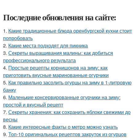
Последние обновления на сайте:
1.
Какие традиционные блюда оренбургской кухни стоит
попробовать
2.
Какие места подходят для пикника
3.
Секреты выращивания малины: как добиться
профессионального результата
4.
Простые рецепты корнишонов на зиму: как
приготовить вкусные маринованные огурчики
5.
Как правильно засолить огурцы на зиму в 1-литровую
банку
6.
Маленькие консервированные огурчики на зиму:
простой и вкусный рецепт
7.
Секреты хранения: как сохранить яблоки свежими до
весны
8.
Какие интересные факты о метро можно узнать
9.
Топ-10 оригинальных рецептов закруток из огурцов