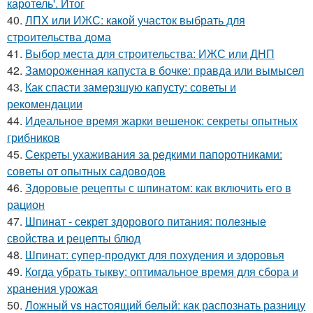
каротель'. Итог
40.
ЛПХ или ИЖС: какой участок выбрать для
строительства дома
41.
Выбор места для строительства: ИЖС или ДНП
42.
Замороженная капуста в бочке: правда или вымысел
43.
Как спасти замерзшую капусту: советы и
рекомендации
44.
Идеальное время жарки вешенок: секреты опытных
грибников
45.
Секреты ухаживания за редкими папоротниками:
советы от опытных садоводов
46.
Здоровые рецепты с шпинатом: как включить его в
рацион
47.
Шпинат - секрет здорового питания: полезные
свойства и рецепты блюд
48.
Шпинат: супер-продукт для похудения и здоровья
49.
Когда убрать тыкву: оптимальное время для сбора и
хранения урожая
50.
Ложный vs настоящий белый: как распознать разницу