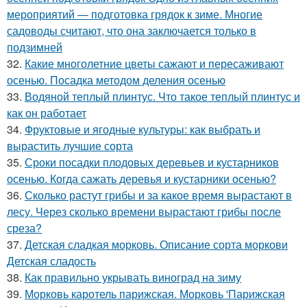
мероприятий — подготовка грядок к зиме. Многие
садоводы считают, что она заключается только в
подзимней
32.
Какие многолетние цветы сажают и пересаживают
осенью. Посадка методом деления осенью
33.
Водяной теплый плинтус. Что такое теплый плинтус и
как он работает
34.
Фруктовые и ягодные культуры: как выбрать и
вырастить лучшие сорта
35.
Сроки посадки плодовых деревьев и кустарников
осенью. Когда сажать деревья и кустарники осенью?
36.
Сколько растут грибы и за какое время вырастают в
лесу. Через сколько времени вырастают грибы после
среза?
37.
Детская сладкая морковь. Описание сорта моркови
Детская сладость
38.
Как правильно укрывать виноград на зиму
39.
Морковь каротель парижская. Морковь 'Парижская