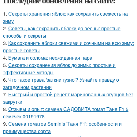
Последние обновления на сайте:
1.
Секреты хранения яблок: как сохранить свежесть на
зиму
2.
Советы, как сохранить яблоки до весны: простые
способы и секреты
3.
Как сохранить яблоки свежими и сочными на всю зиму:
простые советы
4.
Бумага и солома: неожиданная пара
5.
Секреты сохранения яблок до зимы: простые и
эффективные методы
6.
Что такое трава 'заткни гузно'? Узнайте правду о
загадочном растении
7.
Быстрый и простой рецепт маринованных огурцов без
закрутки
8.
Отзывы и опыт: семена САДОВИТА томат Таня F1 5
семечек 00191978
9.
Семена томатов Seminis 'Таня F1': особенности и
преимущества сорта