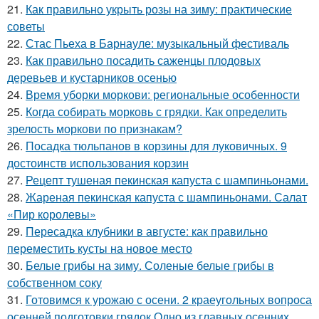
21.
Как правильно укрыть розы на зиму: практические
советы
22.
Стас Пьеха в Барнауле: музыкальный фестиваль
23.
Как правильно посадить саженцы плодовых
деревьев и кустарников осенью
24.
Время уборки моркови: региональные особенности
25.
Когда собирать морковь с грядки. Как определить
зрелость моркови по признакам?
26.
Посадка тюльпанов в корзины для луковичных. 9
достоинств использования корзин
27.
Рецепт тушеная пекинская капуста с шампиньонами.
28.
Жареная пекинская капуста с шампиньонами. Салат
«Пир королевы»
29.
Пересадка клубники в августе: как правильно
переместить кусты на новое место
30.
Белые грибы на зиму. Соленые белые грибы в
собственном соку
31.
Готовимся к урожаю с осени. 2 краеугольных вопроса
осенней подготовки грядок Одно из главных осенних