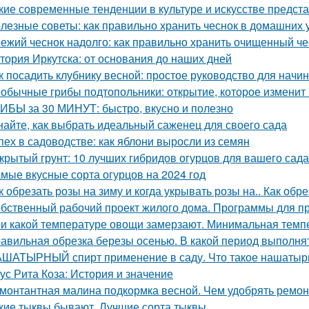
кие современные тенденции в культуре и искусстве предст
лезные советы: как правильно хранить чеснок в домашних 
ежий чеснок надолго: как правильно хранить очищенный че
тория Иркутска: от основания до наших дней
к посадить клубнику весной: простое руководство для нач
обычные грибы подтопольники: открытие, которое изменит
ИБЫ за 30 МИНУТ: быстро, вкусно и полезно
найте, как выбрать идеальный саженец для своего сада
пех в садоводстве: как яблони выросли из семян
крытый грунт: 10 лучших гибридов огурцов для вашего сада
мые вкусные сорта огурцов на 2024 год
к обрезать розы на зиму и когда укрывать розы на.. Как обр
бственный рабочий проект жилого дома. Программы для п
и какой температуре овощи замерзают. Минимальная тем
авильная обрезка березы осенью. В какой период выполня
ШАТЫРНЫЙ спирт применение в саду. Что такое нашатырны
ус Рита Коза: История и значение
монтантная малина подкормка весной. Чем удобрять ремо
кие тыквы бывают. Лучшие сорта тыквы