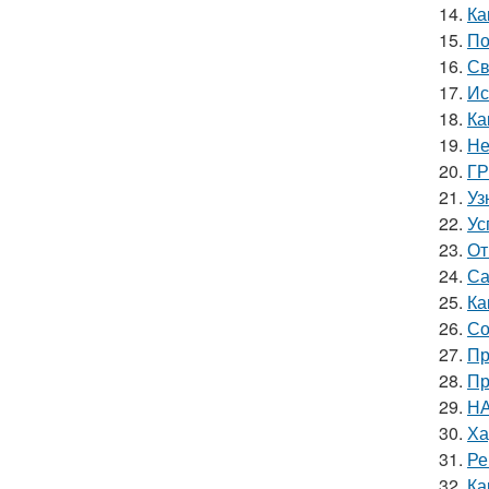
14.
Ка
15.
По
16.
Св
17.
Ис
18.
Ка
19.
Не
20.
ГР
21.
Уз
22.
Ус
23.
От
24.
Са
25.
Ка
26.
Со
27.
Пр
28.
Пр
29.
НА
30.
Ха
31.
Ре
32.
Ка