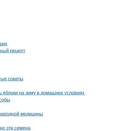
ющих
сный рецепт
тые советы
 яблоки на зиму в домашних условиях
особы
 народной медицины
но эти семена