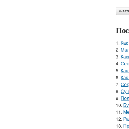
читат
Пос
1.
Как
2.
Мал
3.
Как
4.
Сек
5.
Как
6.
Как
7.
Сек
8.
Суш
9.
Пол
10.
Бу
11.
Ме
12.
Ра
13.
Пр