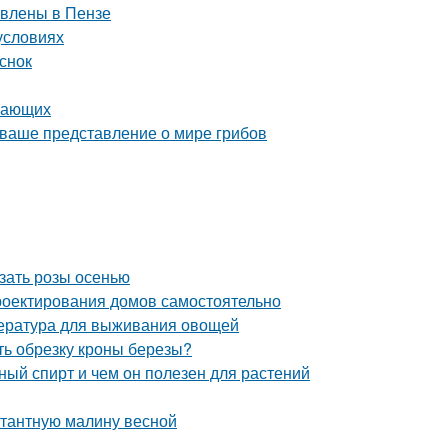
авлены в Пензе
условиях
снок
инающих
 ваше представление о мире грибов
езать розы осенью
роектирования домов самостоятельно
пература для выживания овощей
ть обрезку кроны березы?
й спирт и чем он полезен для растений
нтантную малину весной