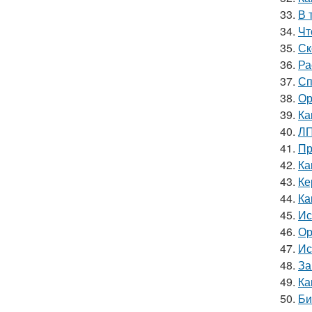
33.
В 
34.
Чт
35.
Ск
36.
Ра
37.
Сп
38.
Ор
39.
Ка
40.
ЛП
41.
Пр
42.
Ка
43.
Ке
44.
Ка
45.
Ис
46.
Ор
47.
Ис
48.
За
49.
Ка
50.
Би