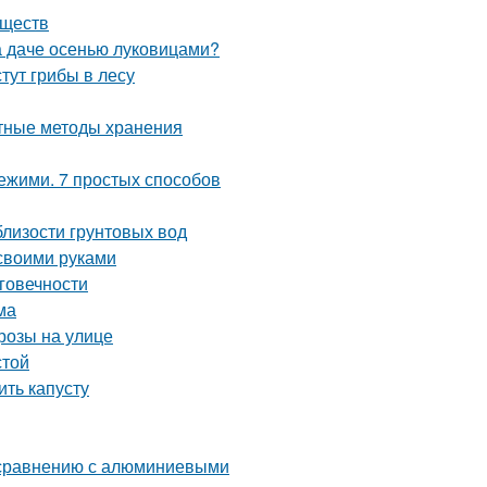
еществ
на даче осенью луковицами?
стут грибы в лесу
ртные методы хранения
вежими. 7 простых способов
близости грунтовых вод
 своими руками
говечности
ма
розы на улице
стой
ть капусту
 сравнению с алюминиевыми