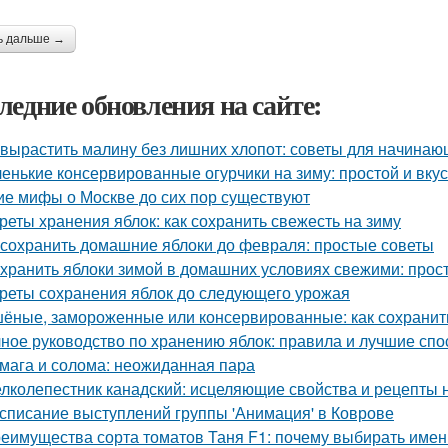
ь дальше →
ледние обновления на сайте:
 вырастить малину без лишних хлопот: советы для начина
енькие консервированные огурчики на зиму: простой и вку
ие мифы о Москве до сих пор существуют
реты хранения яблок: как сохранить свежесть на зиму
 сохранить домашние яблоки до февраля: простые советы
 хранить яблоки зимой в домашних условиях свежими: прос
реты сохранения яблок до следующего урожая
ёные, замороженные или консервированные: как сохранить
ное руководство по хранению яблок: правила и лучшие сп
мага и солома: неожиданная пара
лколепестник канадский: исцеляющие свойства и рецепты
списание выступлений группы 'Анимация' в Коврове
еимущества сорта томатов Таня F1: почему выбирать имен