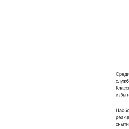
Среди
служб
Класс
избыт
Наобо
реакц
сныти