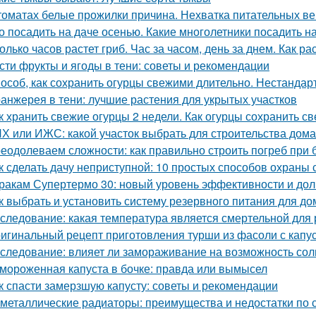
томатах белые прожилки причина. Нехватка питательных в
о посадить на даче осенью. Какие многолетники посадить 
олько часов растет гриб. Час за часом, день за днем. Как ра
сти фрукты и ягоды в тени: советы и рекомендации
особ, как сохранить огурцы свежими длительно. Нестанда
анжерея в тени: лучшие растения для укрытых участков
к хранить свежие огурцы 2 недели. Как огурцы сохранить с
Х или ИЖС: какой участок выбрать для строительства дома
еодолеваем сложности: как правильно строить погреб при 
к сделать дачу неприступной: 10 простых способов охраны
ракам Супертермо 30: новый уровень эффективности и дол
к выбрать и установить систему резервного питания для до
следование: какая температура является смертельной для 
игинальный рецепт приготовления турши из фасоли с капу
следование: влияет ли замораживание на возможность соли
мороженная капуста в бочке: правда или вымысел
к спасти замерзшую капусту: советы и рекомендации
металлические радиаторы: преимущества и недостатки по