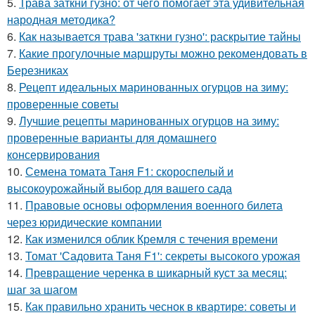
5.
Трава заткни гузно: от чего помогает эта удивительная
народная методика?
6.
Как называется трава 'заткни гузно': раскрытие тайны
7.
Какие прогулочные маршруты можно рекомендовать в
Березниках
8.
Рецепт идеальных маринованных огурцов на зиму:
проверенные советы
9.
Лучшие рецепты маринованных огурцов на зиму:
проверенные варианты для домашнего
консервирования
10.
Семена томата Таня F1: скороспелый и
высокоурожайный выбор для вашего сада
11.
Правовые основы оформления военного билета
через юридические компании
12.
Как изменился облик Кремля с течения времени
13.
Томат 'Садовита Таня F1': секреты высокого урожая
14.
Превращение черенка в шикарный куст за месяц:
шаг за шагом
15.
Как правильно хранить чеснок в квартире: советы и