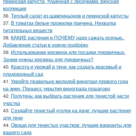
пекинская капуста, тушенная с лисичками. Вкусная
коллекция
36.
Теплый салат из шампиньонов и пекинской капусты
37.
В томатах белые прожилки причина. Нехватка
питательных веществ
38.
КАКИЕ растения и ПОЧЕМУ надо сажать осенью..
Добавление статьи в новую подборку
39.
Использование корзинок для посадки луковичных.
Зачем нужны корзины для луковичных?
40.
Красота и урожай в тени: как создать красивый и
плодородный сад
41.
Укройте правильно молодой виноград первого года
на зиму. Процесс укрытия винограда пошагово
42.
Полутень: как выбрать растения для тенистой части
участка
43.
Создайте тенистый уголок на даче: лучшие растения
для тени
44.
Овощи для тенистых участков: лучшие варианты для
вашего сада