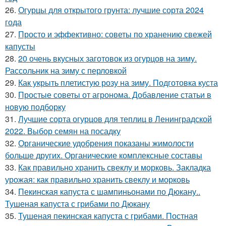
26.
Огурцы для открытого грунта: лучшие сорта 2024
года
27.
Просто и эффективно: советы по хранению свежей
капусты
28.
20 очень вкусных заготовок из огурцов на зиму.
Рассольник на зиму с перловкой
29.
Как укрыть плетистую розу на зиму. Подготовка куста
30.
Простые советы от агронома. Добавление статьи в
новую подборку
31.
Лучшие сорта огурцов для теплиц в Ленинградской
2022. Выбор семян на посадку
32.
Органические удобрения показаны жимолости
больше других. Органические комплексные составы
33.
Как правильно хранить свеклу и морковь. Закладка
урожая: как правильно хранить свеклу и морковь
34.
Пекинская капуста с шампиньонами по Дюкану..
Тушеная капуста с грибами по Дюкану
35.
Тушеная пекинская капуста с грибами. Постная