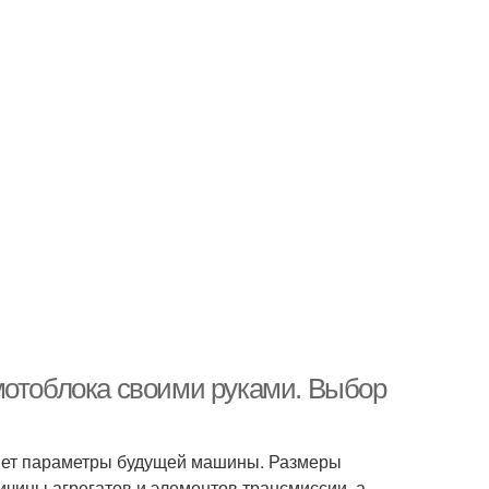
мотоблока своими руками. Выбор
еляет параметры будущей машины. Размеры
ичины агрегатов и элементов трансмиссии, а