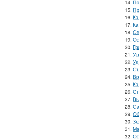
14.
По
15.
Пр
16.
Ка
17.
Ка
18.
Се
19.
Ос
20.
Гр
21.
Ус
22.
Уд
23.
Съ
24.
Вр
25.
Ка
26.
Ст
27.
Вы
28.
Са
29.
Об
30.
Зе
31.
Ма
32.
Ос