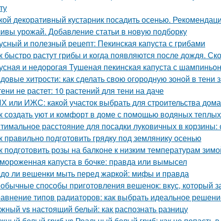
ту
кой декоративный кустарник посадить осенью. Рекомендаци
ивы урожай. Добавление статьи в новую подборку
усный и полезный рецепт: Пекинская капуста с грибами
к быстро растут грибы и когда появляются после дождя. Ск
усная и недорогая Тушеная пекинская капуста с шампиньо
довые хитрости: как сделать свою огородную зоной в тени 
тени не растет: 10 растений для тени на даче
Х или ИЖС: какой участок выбрать для строительства дома
к создать уют и комфорт в доме с помощью водяных теплых
тимальное расстояние для посадки луковичных в корзины
к правильно подготовить грядку под землянику осенью
к подготовить розы на балконе к низким температурам зимо
мороженная капуста в бочке: правда или вымысел
до ли вешенки мыть перед жаркой: мифы и правда
обычные способы приготовления вешенок: вкус, который за
авнение типов радиаторов: как выбрать идеальное решени
жный vs настоящий белый: как распознать разницу
жный белый гриб vs Реальный белый гриб: как не попасть в