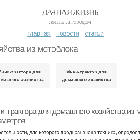
ДАЧНАЯ ЖИЗНЬ
жизнь за городом
главная
новости
статьи
яйства из мотоблока
Мини-трактора для
Мини-трактор для
машнего хозяйства
домашнего хозяйства
и-трактора для домашнего хозяйства из 
аметров
еятельности, для которого предназначена техника, опред
ельного минитрактора будут зависеть от ширины колеи, вел