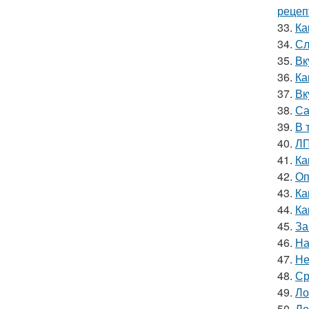
рецеп
33.
Ка
34.
Сл
35.
Вк
36.
Ка
37.
Вк
38.
Са
39.
В 
40.
ЛП
41.
Ка
42.
Оп
43.
Ка
44.
Ка
45.
За
46.
На
47.
Не
48.
Ср
49.
Ло
50.
Ло