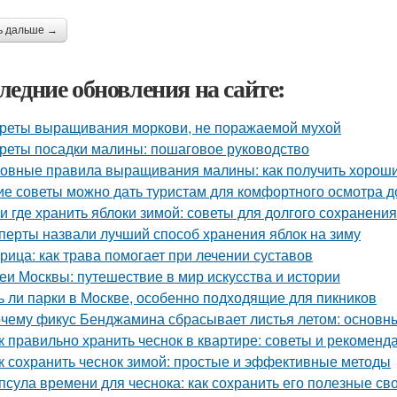
ь дальше →
ледние обновления на сайте:
реты выращивания моркови, не поражаемой мухой
реты посадки малины: пошаговое руководство
овные правила выращивания малины: как получить хорош
ие советы можно дать туристам для комфортного осмотра 
 и где хранить яблоки зимой: советы для долгого сохранения
перты назвали лучший способ хранения яблок на зиму
рица: как трава помогает при лечении суставов
еи Москвы: путешествие в мир искусства и истории
ь ли парки в Москве, особенно подходящие для пикников
чему фикус Бенджамина сбрасывает листья летом: основн
к правильно хранить чеснок в квартире: советы и рекоменд
к сохранить чеснок зимой: простые и эффективные методы
псула времени для чеснока: как сохранить его полезные св