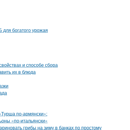
 для богатого урожая
свойствах и способе сбора
авить их в блюда
азки
ада
«Турша по-армянски»:
оны «по-итальянски»
ариновать грибы на зиму в банках по простому