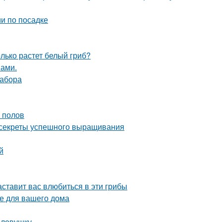
и по посадке
олько растет белый гриб?
нами.
забора
 полов
: секреты успешного выращивания
й
ставит вас влюбиться в эти грибы
е для вашего дома
 ловушку