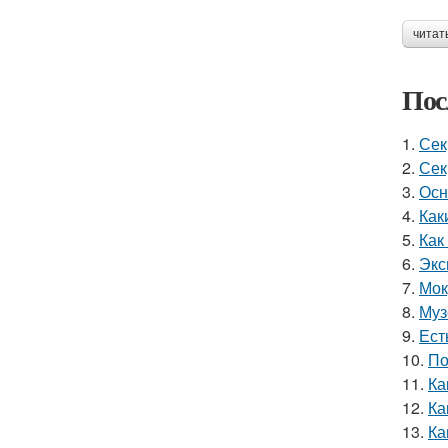
читат
Пос
1.
Сек
2.
Сек
3.
Осн
4.
Как
5.
Как
6.
Экс
7.
Мок
8.
Муз
9.
Ест
10.
По
11.
Ка
12.
Ка
13.
Ка