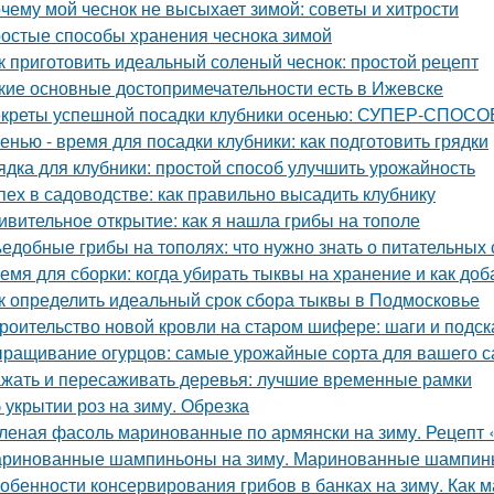
чему мой чеснок не высыхает зимой: советы и хитрости
остые способы хранения чеснока зимой
к приготовить идеальный соленый чеснок: простой рецепт
кие основные достопримечательности есть в Ижевске
креты успешной посадки клубники осенью: СУПЕР-СПОСОБ
енью - время для посадки клубники: как подготовить грядки
ядка для клубники: простой способ улучшить урожайность
пех в садоводстве: как правильно высадить клубнику
ивительное открытие: как я нашла грибы на тополе
едобные грибы на тополях: что нужно знать о питательных 
емя для сборки: когда убирать тыквы на хранение и как доб
к определить идеальный срок сбора тыквы в Подмосковье
роительство новой кровли на старом шифере: шаги и подск
ращивание огурцов: самые урожайные сорта для вашего с
жать и пересаживать деревья: лучшие временные рамки
 укрытии роз на зиму. Обрезка
леная фасоль маринованные по армянски на зиму. Рецепт 
ринованные шампиньоны на зиму. Маринованные шампинь
обенности консервирования грибов в банках на зиму. Как м