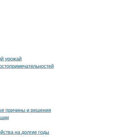
ий урожай
достопримечательностей
ые причины и решения
ации
ойства на долгие годы