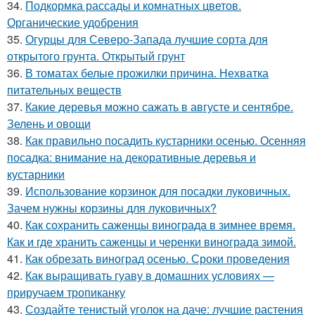
34.
Подкормка рассады и комнатных цветов.
Органические удобрения
35.
Огурцы для Северо-Запада лучшие сорта для
открытого грунта. Открытый грунт
36.
В томатах белые прожилки причина. Нехватка
питательных веществ
37.
Какие деревья можно сажать в августе и сентябре.
Зелень и овощи
38.
Как правильно посадить кустарники осенью. Осенняя
посадка: внимание на декоративные деревья и
кустарники
39.
Использование корзинок для посадки луковичных.
Зачем нужны корзины для луковичных?
40.
Как сохранить саженцы винограда в зимнее время.
Как и где хранить саженцы и черенки винограда зимой.
41.
Как обрезать виноград осенью. Сроки проведения
42.
Как выращивать гуаву в домашних условиях —
приручаем тропиканку
43.
Создайте тенистый уголок на даче: лучшие растения