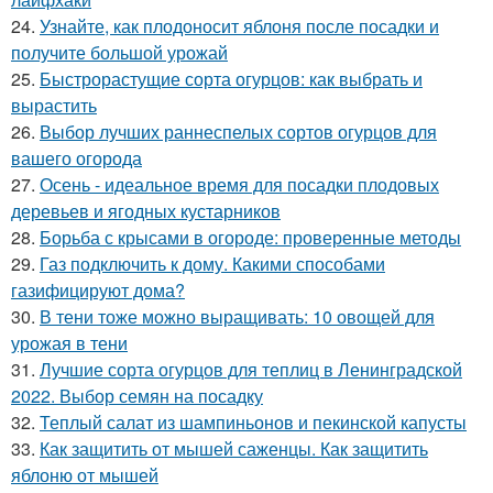
24.
Узнайте, как плодоносит яблоня после посадки и
получите большой урожай
25.
Быстрорастущие сорта огурцов: как выбрать и
вырастить
26.
Выбор лучших раннеспелых сортов огурцов для
вашего огорода
27.
Осень - идеальное время для посадки плодовых
деревьев и ягодных кустарников
28.
Борьба с крысами в огороде: проверенные методы
29.
Газ подключить к дому. Какими способами
газифицируют дома?
30.
В тени тоже можно выращивать: 10 овощей для
урожая в тени
31.
Лучшие сорта огурцов для теплиц в Ленинградской
2022. Выбор семян на посадку
32.
Теплый салат из шампиньонов и пекинской капусты
33.
Как защитить от мышей саженцы. Как защитить
яблоню от мышей