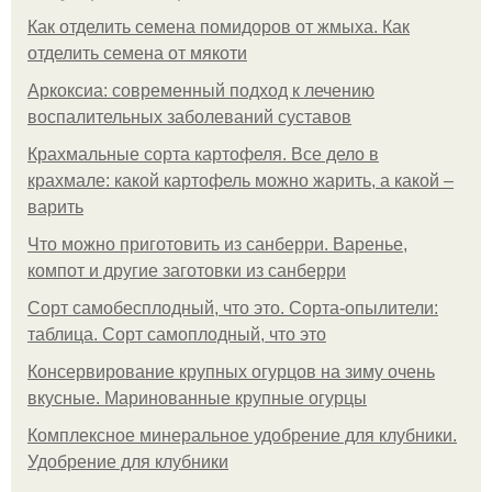
Как отделить семена помидоров от жмыха. Как
отделить семена от мякоти
Аркоксиа: современный подход к лечению
воспалительных заболеваний суставов
Крахмальные сорта картофеля. Все дело в
крахмале: какой картофель можно жарить, а какой –
варить
Что можно приготовить из санберри. Варенье,
компот и другие заготовки из санберри
Сорт самобесплодный, что это. Сорта-опылители:
таблица. Сорт самоплодный, что это
Консервирование крупных огурцов на зиму очень
вкусные. Маринованные крупные огурцы
Комплексное минеральное удобрение для клубники.
Удобрение для клубники