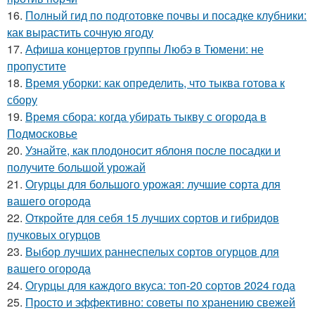
16.
Полный гид по подготовке почвы и посадке клубники:
как вырастить сочную ягоду
17.
Афиша концертов группы Любэ в Тюмени: не
пропустите
18.
Время уборки: как определить, что тыква готова к
сбору
19.
Время сбора: когда убирать тыкву с огорода в
Подмосковье
20.
Узнайте, как плодоносит яблоня после посадки и
получите большой урожай
21.
Огурцы для большого урожая: лучшие сорта для
вашего огорода
22.
Откройте для себя 15 лучших сортов и гибридов
пучковых огурцов
23.
Выбор лучших раннеспелых сортов огурцов для
вашего огорода
24.
Огурцы для каждого вкуса: топ-20 сортов 2024 года
25.
Просто и эффективно: советы по хранению свежей