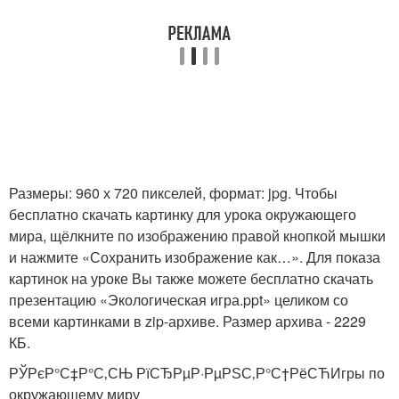
Размеры: 960 х 720 пикселей, формат: jpg. Чтобы
бесплатно скачать картинку для урока окружающего
мира, щёлкните по изображению правой кнопкой мышки
и нажмите «Сохранить изображение как…». Для показа
картинок на уроке Вы также можете бесплатно скачать
презентацию «Экологическая игра.ppt» целиком со
всеми картинками в zip-архиве. Размер архива - 2229
КБ.
РЎРєР°С‡Р°С‚СЊ РїСЂРµР·РµРЅС‚Р°С†РёСЋИгры по
окружающему миру