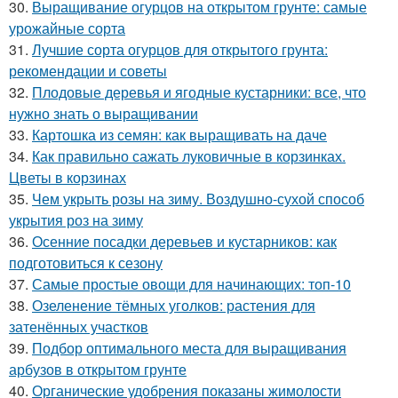
30.
Выращивание огурцов на открытом грунте: самые
урожайные сорта
31.
Лучшие сорта огурцов для открытого грунта:
рекомендации и советы
32.
Плодовые деревья и ягодные кустарники: все, что
нужно знать о выращивании
33.
Картошка из семян: как выращивать на даче
34.
Как правильно сажать луковичные в корзинках.
Цветы в корзинах
35.
Чем укрыть розы на зиму. Воздушно-сухой способ
укрытия роз на зиму
36.
Осенние посадки деревьев и кустарников: как
подготовиться к сезону
37.
Самые простые овощи для начинающих: топ-10
38.
Озеленение тёмных уголков: растения для
затенённых участков
39.
Подбор оптимального места для выращивания
арбузов в открытом грунте
40.
Органические удобрения показаны жимолости