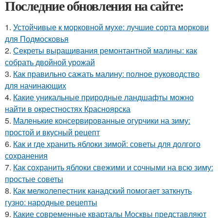
Последние обновления на сайте:
1.
Устойчивые к морковной мухе: лучшие сорта моркови
для Подмосковья
2.
Секреты выращивания ремонтантной малины: как
собрать двойной урожай
3.
Как правильно сажать малину: полное руководство
для начинающих
4.
Какие уникальные природные ландшафты можно
найти в окрестностях Красноярска
5.
Маленькие консервированные огурчики на зиму:
простой и вкусный рецепт
6.
Как и где хранить яблоки зимой: советы для долгого
сохранения
7.
Как сохранить яблоки свежими и сочными на всю зиму:
простые советы
8.
Как мелколепестник канадский помогает заткнуть
гузно: народные рецепты
9.
Какие современные кварталы Москвы представляют