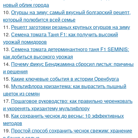
новый облик города
10.
Огурцы на зиму: самый вкусный болгарский рецепт,
который полюбится всей семье
11.
Рецепт заготовки резаных крупных огурцов на зиму
12.
Семена томата Таня F1: как получить высокий
урожай помидоров
13.
Семена томата детерминантного таня F1 SEMINIS:
как добиться высокого урожая
14.
Почему фикус Бенджамина сбросил листья: причины
и решения
15.
Какие ключевые события в истории Оренбурга
16.
Мультифлора хризантема: как вырастить пышный
цветок из семян
17.
Пошаговое руководство: как правильно черенковать
и укоренять хризантему мультифлору
18.
Как сохранить чеснок до весны: 10 эффективных
методов
19.
Простой способ сохранить чеснок свежим: хранение
в банке с солью