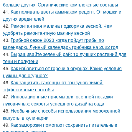
больше других. Органические комплексные составы
41.
Как поливать цветы аммиаком рецепт. От мошки и
других вредителей
42.
Ремонтантная малина подкормка весной. Чем
удобрять ремонтантную малину весной
43.
Грибной сезон 2023 когда пойдут грибы по
календарю. Лунный календарь грибника на 2022 год
44.
Выращивайте зелёный рай: 10 лучших растений для
тени и полутени
45.
Как избавиться от горечи в огурцах. Какие условия
нужны для огурцов?
46.
Как защитить саженцы от грызунов зимой:
эффективные способы
47.
Инновационные приемы для осенней посадки
луковичных: секреты успешного дизайна сада
48.
Необычные способы использования мороженной
капусты в кулинарии
49.
Как заморозки помогают сохранить питательные
вещества в капусте