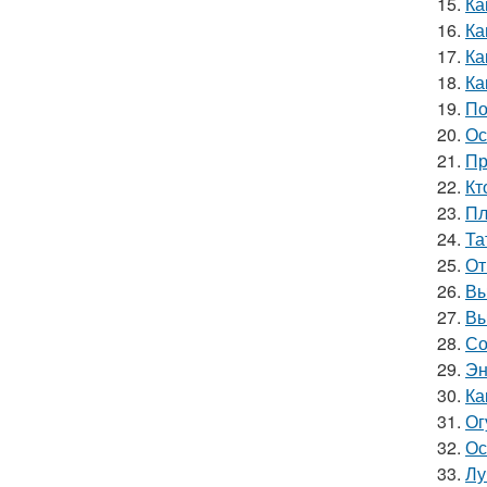
15.
Ка
16.
Ка
17.
Ка
18.
Ка
19.
По
20.
Ос
21.
Пр
22.
Кт
23.
Пл
24.
Та
25.
От
26.
Вы
27.
Вы
28.
Со
29.
Эн
30.
Ка
31.
Ог
32.
Ос
33.
Лу