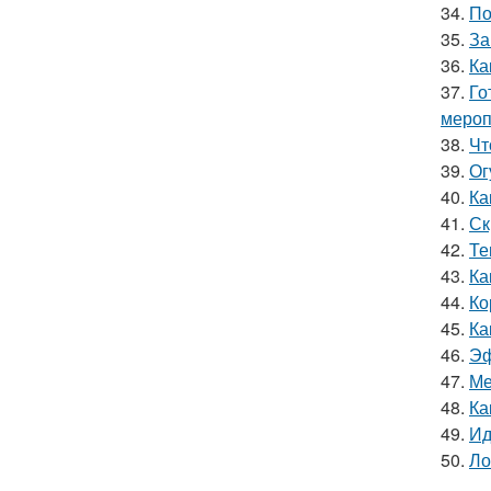
34.
По
35.
За
36.
Ка
37.
Го
мероп
38.
Чт
39.
Ог
40.
Ка
41.
Ск
42.
Те
43.
Ка
44.
Ко
45.
Ка
46.
Эф
47.
Ме
48.
Ка
49.
Ид
50.
Ло