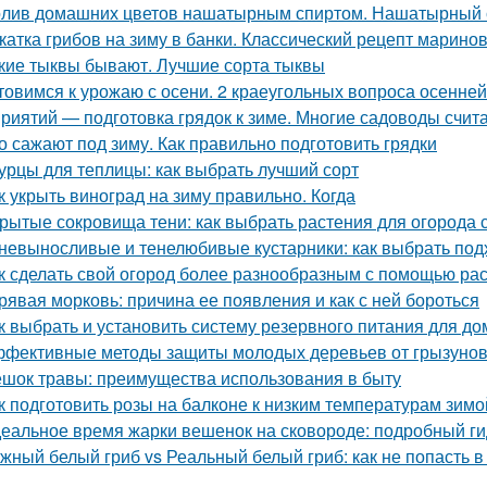
лив домашних цветов нашатырным спиртом. Нашатырный с
катка грибов на зиму в банки. Классический рецепт марино
кие тыквы бывают. Лучшие сорта тыквы
товимся к урожаю с осени. 2 краеугольных вопроса осенней
риятий — подготовка грядок к зиме. Многие садоводы счита
о сажают под зиму. Как правильно подготовить грядки
урцы для теплицы: как выбрать лучший сорт
к укрыть виноград на зиму правильно. Когда
рытые сокровища тени: как выбрать растения для огород
невыносливые и тенелюбивые кустарники: как выбрать под
к сделать свой огород более разнообразным с помощью раст
рявая морковь: причина ее появления и как с ней бороться
к выбрать и установить систему резервного питания для до
фективные методы защиты молодых деревьев от грызуно
шок травы: преимущества использования в быту
к подготовить розы на балконе к низким температурам зимо
еальное время жарки вешенок на сковороде: подробный ги
жный белый гриб vs Реальный белый гриб: как не попасть в