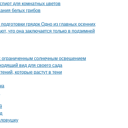
пирт для комнатных цветов
вания белых грибов
 подготовки грядок Одно из главных осенних
ют, что она заключается только в подзимней
а с ограниченным солнечным освещением
ходящий вид для своего сада
ений, которые растут в тени
ма
в
й
д
 ловушку