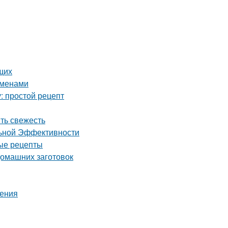
щих
еменами
: простой рецепт
ить свежесть
льной Эффективности
ные рецепты
домашних заготовок
шения