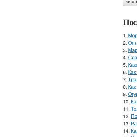
читат
Пос
1.
Мор
2.
Опт
3.
Мар
4.
Сла
5.
Как
6.
Как
7.
Тра
8.
Как
9.
Огу
10.
Ка
11.
То
12.
По
13.
Ра
14.
Ка