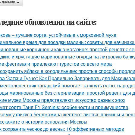
ь дальше →
ледние обновления на сайте:
ковь – лучшие сорта, устойчивые к морковной мухе
имальное время для посадки малины: советы для начинаю
инованные корнишоны как в магазине: простой рецепт с с
дкие и хрустящие маринованные огурцы на литровую банку
ие фестивали привлекают туристов со всего мира
 сохранить яблоки в холодильнике: простые способы продл
ва 'Заткни Гузно': Как Правильно Заваривать для Максима
 мелколепестник канадский помогает заткнуть гузно: народ
рцы маринованные без стерилизации: простой рецепт для 
кие музеи Москвы представляют искусство разных эпох
мат сорта Таня F1 Seminis: особенности и преимущества
чему у фикуса бенджамина желтеют листья: причины и ре
сскажите о истории основания Москвы
к сохранить чеснок до весны: 10 эффективных методов