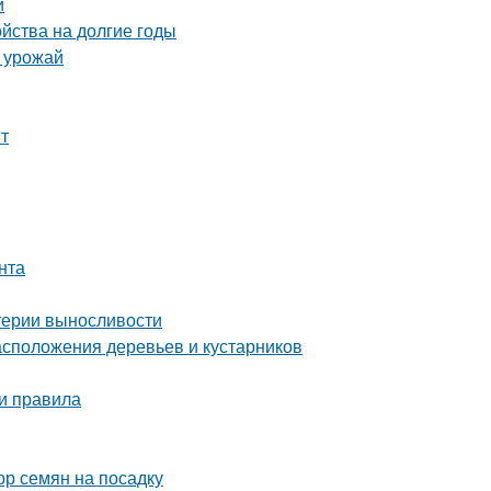
и
ойства на долгие годы
ь урожай
нт
нта
итерии выносливости
сположения деревьев и кустарников
 и правила
ор семян на посадку