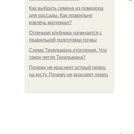
Как выбрать семена из помидора
для рассады. Как правильно
извлечь материал?
Отличная клубника начинается с
правильной подготовки почвы
Схема Тихельмана отопления. Что
такое петля Тихельмана?
Почему не краснеет острый перец
на кусту. Почему не краснеет перец