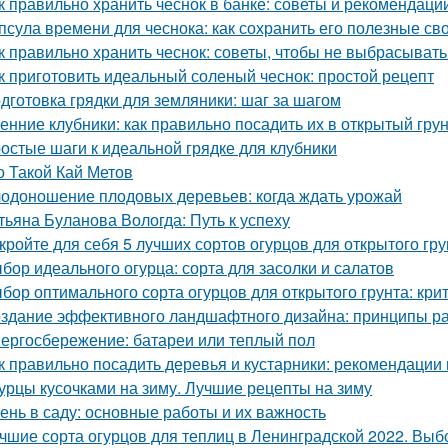
к правильно хранить чеснок в банке: советы и рекомендаци
псула времени для чеснока: как сохранить его полезные св
к правильно хранить чеснок: советы, чтобы не выбрасыват
к приготовить идеальный соленый чеснок: простой рецепт
дготовка грядки для земляники: шаг за шагом
енние клубники: как правильно посадить их в открытый гру
остые шаги к идеальной грядке для клубники
о Такой Кай Метов
одоношение плодовых деревьев: когда ждать урожай
тьяна Буланова Вологда: Путь к успеху
кройте для себя 5 лучших сортов огурцов для открытого гру
бор идеального огурца: сорта для засолки и салатов
бор оптимального сорта огурцов для открытого грунта: кр
здание эффективного ландшафтного дизайна: принципы ра
ергосбережение: батареи или теплый пол
к правильно посадить деревья и кустарники: рекомендации
урцы кусочками на зиму. Лучшие рецепты на зиму
ень в саду: основные работы и их важность
чшие сорта огурцов для теплиц в Ленинградской 2022. Выб