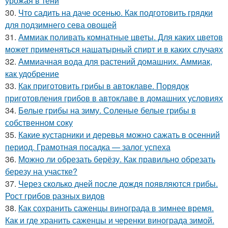
урожая в тени
30.
Что садить на даче осенью. Как подготовить грядки
для подзимнего сева овощей
31.
Аммиак поливать комнатные цветы. Для каких цветов
может применяться нашатырный спирт и в каких случаях
32.
Аммиачная вода для растений домашних. Аммиак,
как удобрение
33.
Как приготовить грибы в автоклаве. Порядок
приготовления грибов в автоклаве в домашних условиях
34.
Белые грибы на зиму. Соленые белые грибы в
собственном соку
35.
Какие кустарники и деревья можно сажать в осенний
период. Грамотная посадка — залог успеха
36.
Можно ли обрезать берёзу. Как правильно обрезать
березу на участке?
37.
Через сколько дней после дождя появляются грибы.
Рост грибов разных видов
38.
Как сохранить саженцы винограда в зимнее время.
Как и где хранить саженцы и черенки винограда зимой.