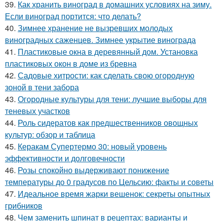
39.
Как хранить виноград в домашних условиях на зиму.
Если виноград портится: что делать?
40.
Зимнее хранение не вызревших молодых
виноградных саженцев. Зимнее укрытие винограда
41.
Пластиковые окна в деревянный дом. Установка
пластиковых окон в доме из бревна
42.
Садовые хитрости: как сделать свою огородную
зоной в тени забора
43.
Огородные культуры для тени: лучшие выборы для
теневых участков
44.
Роль сидератов как предшественников овощных
культур: обзор и таблица
45.
Керакам Супертермо 30: новый уровень
эффективности и долговечности
46.
Розы спокойно выдерживают понижение
температуры до 0 градусов по Цельсию: факты и советы
47.
Идеальное время жарки вешенок: секреты опытных
грибников
48.
Чем заменить шпинат в рецептах: варианты и