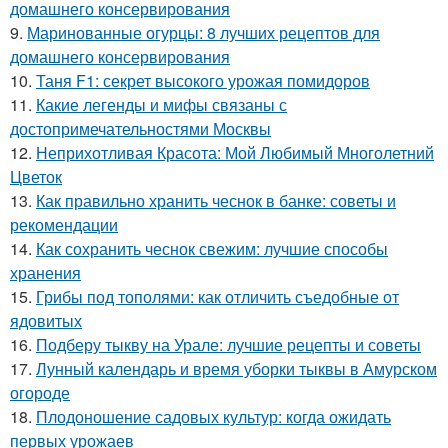
домашнего консервирования
9.
Маринованные огурцы: 8 лучших рецептов для
домашнего консервирования
10.
Таня F1: секрет высокого урожая помидоров
11.
Какие легенды и мифы связаны с
достопримечательностями Москвы
12.
Неприхотливая Красота: Мой Любимый Многолетний
Цветок
13.
Как правильно хранить чеснок в банке: советы и
рекомендации
14.
Как сохранить чеснок свежим: лучшие способы
хранения
15.
Грибы под тополями: как отличить съедобные от
ядовитых
16.
Подберу тыкву на Урале: лучшие рецепты и советы
17.
Лунный календарь и время уборки тыквы в Амурском
огороде
18.
Плодоношение садовых культур: когда ожидать
первых урожаев