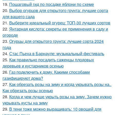
19.
Пошаговый гид по посадке яблони по схеме
20.
Выбор огурцов для открытого грунта: лучшие сорта
для вашего сада
21.
Выберите идеальный огурец: ТОП-30 лучших сортов
22.
Янтарная кислота: секреты ее применения в саду и
огороде
23.
Огурцы для открытого грунта: лучшие сорта 2024
года
24.
Стас Пьеха в Барнауле: музыкальный фестиваль
25.
Как правильно посадить саженцы плодовых
деревьев и кустарников осенью
26.
Газ подключить к дому. Какими способами
газифицируют дома?
27.
Как обрезать розы на зиму и когда укрывать розы на..
Как обрезать розы осенью
28.
Когда и чем лучше укрыть розы на зиму. Зачем нужно
укрывать кусты на зиму
29.
В тени тоже можно выращивать: 10 овощей для