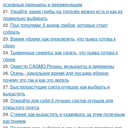
основные принципы и рекомендации
21.
Узнайте, какие грибы на тополях можно есть и как их
правильно выбирать
22.
Под тополями: 5 видов грибов, которые стоит
собрать
23.
Время уборки: как определить, что тыква готова к
сбору
24.
Тыквенные секреты: как узнать, что тыква готова к
сборе
25.
Оркестр CAGMO Рязань: музыканты и дирижеры
26.
Осень - идеальное время для посадки яблони:
почему это так и как это делать
27.
Быстрорастущие сорта огурцов: как выбрать и
вырастить
28.
Откройте для себя 5 лучших сортов огурцов для
открытого грунта
29.
Стевия: как вырастить и ухаживать за этим полезным
растением
30.
Подготовьтесь к уборке тыквы: лучшие практики для