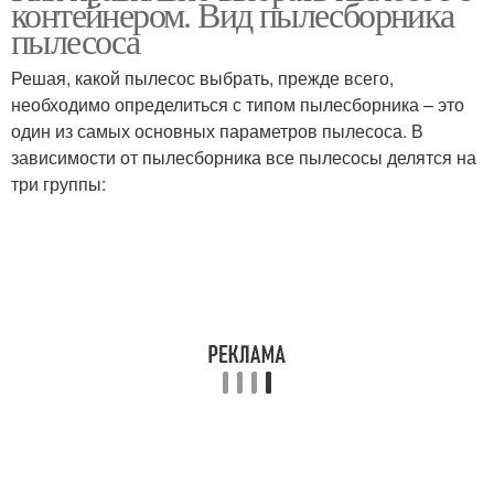
контейнером. Вид пылесборника
стандартным набором
пылесоса
Решая, какой пылесос выбрать, прежде всего,
необходимо определиться с типом пылесборника – это
Обычный пылесос
Безмешковый пылесос
один из самых основных параметров пылесоса. В
зависимости от пылесборника все пылесосы делятся на
три группы:
Пылесос с
Пылесосы с
аквафильтром
сепаратором
Пылесос с мешком
Пылесосы для уборки
Вертикальные
пылесосы