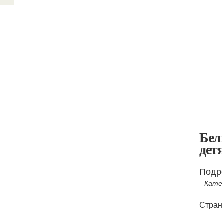
Бел
дет
Подр
Кате
Стран