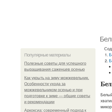
Бел
Сод
Б
Популярные материалы
Б
Полезные советы для успешного
выращивания саженцев осенью
Как укрыть на зиму можжевельник.
Бел
Особенности ухода за
можжевельником осенью и при
Белый 
подготовке к зиме — общие советы
хвати
и рекомендации
микор
Аркоксиа: современный подход к