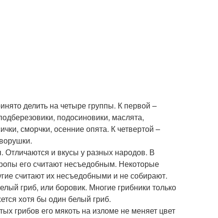
нято делить на четыре группы. К первой –
 подберезовики, подосиновики, маслята,
чки, сморчки, осенние опята. К четвертой –
оворушки.
я. Отличаются и вкусы у разных народов. В
Европы его считают несъедобным. Некоторые
ругие считают их несъедобными и не собирают.
лый гриб, или боровик. Многие грибники только
жется хотя бы один белый гриб.
тых грибов его мякоть на изломе не меняет цвет