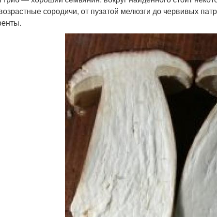
возрастные сородичи, от пузатой мелюзги до червивых патр
ренты.