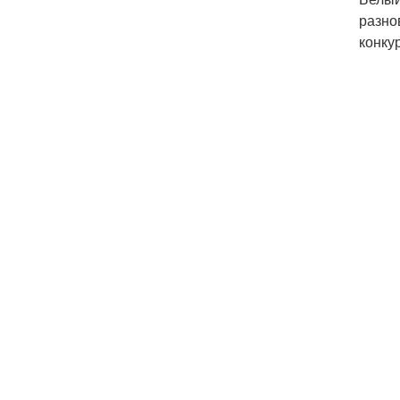
разно
конку