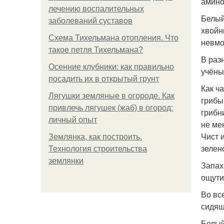
амино
лечению воспалительных
Белый
заболеваний суставов
хвойн
Схема Тихельмана отопления. Что
невмо
такое петля Тихельмана?
В раз
Осенние клубники: как правильно
учёны
посадить их в открытый грунт
Как ч
Лягушки земляные в огороде. Как
грибы
привлечь лягушек (жаб) в огород:
грибн
личный опыт
не ме
Чист 
Землянка, как построить.
зелен
Технология строительства
землянки
Запах
ощути
Во вс
сидящ
Белый