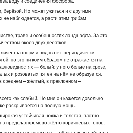
рева воду и соединения фосфора.
, берёзой. Но может ужиться и с другими
 не наблюдается, а расти этим грибам
листве, траве и особенностях ландшафта. За это
ичеством около двух десятков.
оличества форм и видов нет, периодически
гой, но это ни коим образом не отражается на
разновидностях — белый: у него белые на срезе,
атых и розоватых пятен на нём не образуется.
 в среднем – жёлтый, в преклонном –
всего как слабый. Но мне он кажется довольно
ке раскрывается на полную мощь.
широкая устойчивая ножка и толстая, плотно
 в пределах кремово-жёлто-коричневых тонов.
орое время покрутиться — обязательно найдутся