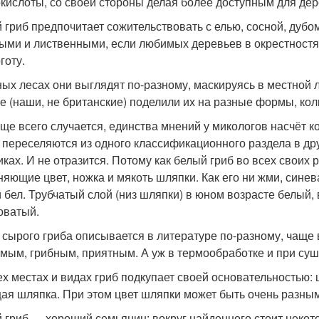
кислоты, со своей стороны делая более доступным для де
 гриб предпочитает сожительствовать с елью, сосной, дубом
ыми и лиственными, если любимых деревьев в окрестностях
готу.
ных лесах они выглядят по-разному, маскируясь в местной 
е (наши, не британские) поделили их на разные формы, кол
аще всего случается, единства мнений у микологов насчёт к
 переселяются из одного классификационного раздела в дру
иках. И не отразится. Потому как белый гриб во всех своих 
няющие цвет, ножка и мякоть шляпки. Как его ни жми, синев
и бел. Трубчатый слой (низ шляпки) в юном возрасте белый,
оватый.
 сырого гриба описывается в литературе по-разному, чаще 
мым, грибным, приятным. А уж в термообработке и при суш
ех местах и видах гриб подкупает своей основательностью: 
ая шляпка. При этом цвет шляпки может быть очень разным
 гриб — хороший семьянин: вокруг найденного стоит некот