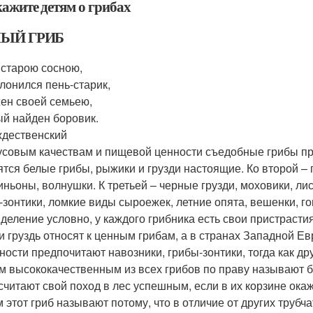
кажите детям о грибах
ЫЙ ГРИБ
 старою сосною,
клонился пень-старик,
ен своей семьею,
й найден боровик.
ждественский
усовым качествам и пищевой ценности съедобные грибы при
ятся белые грибы, рыжики и грузди настоящие. Ко второй –
ньоны, волнушки. К третьей – черные грузди, моховики, лиси
-зонтики, ломкие виды сыроежек, летние опята, вешенки, г
 деление условно, у каждого грибника есть свои пристрасти
и груздь относят к ценным грибам, а в странах Западной 
ности предпочитают навозники, грибы-зонтики, тогда как д
 высококачественным из всех грибов по праву называют бе
 считают свой поход в лес успешным, если в их корзине ока
 этот гриб называют потому, что в отличие от других трубча