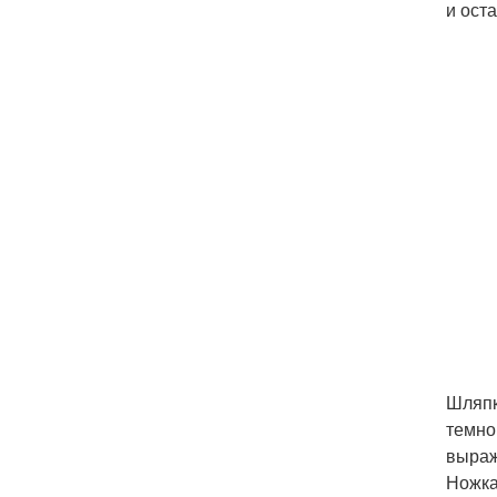
и оста
Шляпк
темно
выраж
Ножка