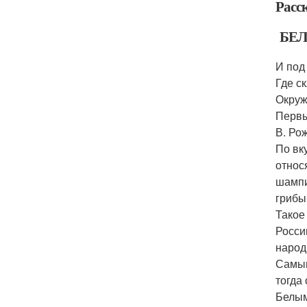
Расс
БЕЛ
И под
Где с
Окруж
Первы
В. Ро
По вк
относ
шампи
грибы
Такое
Росси
народ
Самым
тогда
Белым