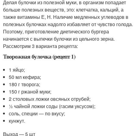
Делая булочки из полезной муки, в организм попадает
больше полезных веществ, это: клетчатка, кальций, а
также витамины Е, Н. Наличие медленных углеводов в
полезных булочках надолго избавляет от чувство голода.
Поэтому, приготовление диетического бургера
начинается с выпечки булочки из цельного зерна.
Рассмотрим 3 варианта рецепта:
Творожная булочка (рецепт 1)
1 яйцо;
50 мл кефира;
180 г творога;
150 г ржаной муки;
2 столовых ложки овсяных отрубей;
½ чайной ложки соды (гасим уксусом);
соль, специи — по вкусу;
кунжут.
Выход — 5 шт