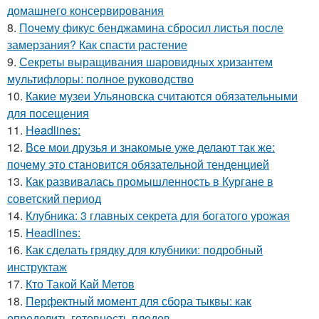
домашнего консервирования
8.
Почему фикус бенджамина сбросил листья после
замерзания? Как спасти растение
9.
Секреты выращивания шаровидных хризантем
мультифлоры: полное руководство
10.
Какие музеи Ульяновска считаются обязательными
для посещения
11.
Headlines:
12.
Все мои друзья и знакомые уже делают так же:
почему это становится обязательной тенденцией
13.
Как развивалась промышленность в Кургане в
советский период
14.
Клубника: 3 главных секрета для богатого урожая
15.
Headlines:
16.
Как сделать грядку для клубники: подробный
инструктаж
17.
Кто Такой Кай Метов
18.
Перфектный момент для сбора тыквы: как
определить готовность плодов