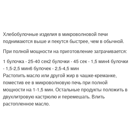
Тест в микроволновке
Тесто в микроволновке
Хлебобулочные изделия в микроволновой печи
поднимаются выше и пекутся быстрее, чем в обычной.
При полной мощности на приготовление затрачивается:
Печь в микроволновке
Апельсиновые булочки
1 булочка - 25-40 сек2 булочки - 45 сек - 1,5 мин4 булочки
- 1,5-2,5 мин6 булочек - 2,5-4,5 мин
Растопить масло или другой жир в чашке-креманке,
поместив ее в микроволновую печь при полной
Пирожки в
мощности на 1-1,5 мин. Остальные продукты положить в
микроволновке
двухлитровую кастрюлю и перемешать. Влить
растопленное масло.