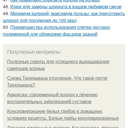
48.
Идеи для замены шпината в вашем любимом смузи
49.
Минимум калорий, максимум пользы: как приготовить
шпинат для похудения до 100 ккал
50.
Преимущества использования плитки песчано
полимерной для облицовки фасадов зданий
Популярные материалы
Полезные советы для успешного выращивания
саженцев осенью
Схема Тихельмана отопления. Что такое петля
Тихельмана?
Аркоксиа: современный подход к лечению
воспалительных заболеваний суставов
Консервирование белых грибов в домашних
условиях рецепты. Белые грибы консервированные
Лягушки земляные в огороде. Как привлечь лягушек