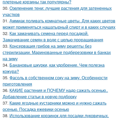
плетеные корзины так популярны?
30.
Озеленение тени: лучшие растения для затененных
участков
31.
Аммиак поливать комнатные цветы. Для каких цветов
может применяться нашатырный спирт и в каких случаях
32.
Как замачивать семена перед посадкой.
Замачивание семян в воде с целью проращивания
33.
Консервация грибов на зиму рецепты без
стерилизации. Маринованные подберезовики в банках
на зиму
34.
Банановые шкурки, как удобрение. Чем полезна
кожура?
35.
Фасоль в собственном соку на зиму. Особенности
приготовления
36.
КАКИЕ растения и ПОЧЕМУ надо сажать осенью..
Добавление статьи в новую подборку
37.
Какие ягодные кустарники можно и нужно сажать
осенью. Посадка ежевики осенью
38.
Использование корзинок для посадки луковичных.