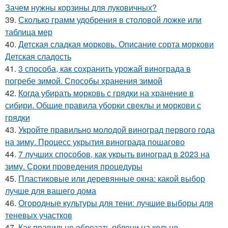
Зачем нужны корзины для луковичных?
39.
Сколько грамм удобрения в столовой ложке или
таблица мер
40.
Детская сладкая морковь. Описание сорта моркови
Детская сладость
41.
3 способа, как сохранить урожай винограда в
погребе зимой. Способы хранения зимой
42.
Когда убирать морковь с грядки на хранение в
сибири. Общие правила уборки свеклы и моркови с
грядки
43.
Укройте правильно молодой виноград первого года
на зиму. Процесс укрытия винограда пошагово
44.
7 лучших способов, как укрыть виноград в 2023 на
зиму. Сроки проведения процедуры
45.
Пластиковые или деревянные окна: какой выбор
лучше для вашего дома
46.
Огородные культуры для тени: лучшие выборы для
теневых участков
47.
Как правильно обрезать яблони на кольцо