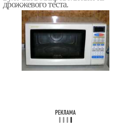
дрожжевого теста.
Дрожжевые булочки
Булочки с кунжутом
Выпечка в
Сдобные булочки
микроволновке
Булочки для пп
Булочки с маком
Булочки из дрожжевого
Бездрожжевые булочки
теста