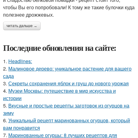
чтобы Вы его попробовали! К тому же такие булочки куда
полезнее дрожжевых.
читать дальше →
Последние обновления на сайте:
1.
Headlines:
2.
Малиновое дерево: уникальное растение для вашего
сада
3.
Секреты сохранения яблок и груш до нового урожая
4.
Музеи Москвы: путешествие в мир искусства и
истории
5.
Вкусные и простые рецепты заготовок из огурцов на
зиму
6.
Уникальный рецепт маринованных огурцов, который
вам понравится
7.
Маринованные огурцы: 8 лучших рецептов для