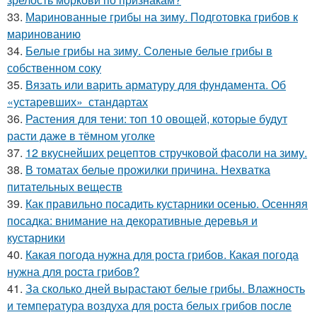
33.
Маринованные грибы на зиму. Подготовка грибов к
маринованию
34.
Белые грибы на зиму. Соленые белые грибы в
собственном соку
35.
Вязать или варить арматуру для фундамента. Об
«устаревших» стандартах
36.
Растения для тени: топ 10 овощей, которые будут
расти даже в тёмном уголке
37.
12 вкуснейших рецептов стручковой фасоли на зиму.
38.
В томатах белые прожилки причина. Нехватка
питательных веществ
39.
Как правильно посадить кустарники осенью. Осенняя
посадка: внимание на декоративные деревья и
кустарники
40.
Какая погода нужна для роста грибов. Какая погода
нужна для роста грибов?
41.
За сколько дней вырастают белые грибы. Влажность
и температура воздуха для роста белых грибов после