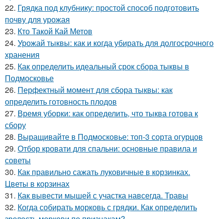
22.
Грядка под клубнику: простой способ подготовить
почву для урожая
23.
Кто Такой Кай Метов
24.
Урожай тыквы: как и когда убирать для долгосрочного
хранения
25.
Как определить идеальный срок сбора тыквы в
Подмосковье
26.
Перфектный момент для сбора тыквы: как
определить готовность плодов
27.
Время уборки: как определить, что тыква готова к
сбору
28.
Выращивайте в Подмосковье: топ-3 сорта огурцов
29.
Отбор кровати для спальни: основные правила и
советы
30.
Как правильно сажать луковичные в корзинках.
Цветы в корзинах
31.
Как вывести мышей с участка навсегда. Травы
32.
Когда собирать морковь с грядки. Как определить
зрелость моркови по признакам?