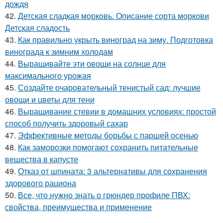
дождя
42.
Детская сладкая морковь. Описание сорта моркови
Детская сладость
43.
Как правильно укрыть виноград на зиму. Подготовка
винограда к зимним холодам
44.
Выращивайте эти овощи на солнце для
максимального урожая
45.
Создайте очаровательный тенистый сад: лучшие
овощи и цветы для тени
46.
Выращивание стевии в домашних условиях: простой
способ получить здоровый сахар
47.
Эффективные методы борьбы с паршей осенью
48.
Как заморозки помогают сохранить питательные
вещества в капусте
49.
Отказ от шпината: 3 альтернативы для сохранения
здорового рациона
50.
Все, что нужно знать о грюндер профиле ПВХ:
свойства, преимущества и применение