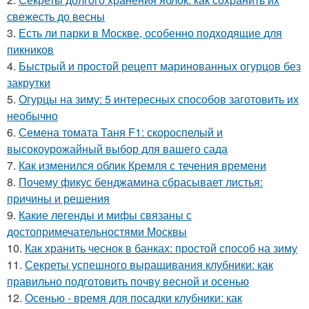
свежесть до весны
3.
Есть ли парки в Москве, особенно подходящие для
пикников
4.
Быстрый и простой рецепт маринованных огурцов без
закрутки
5.
Огурцы на зиму: 5 интересных способов заготовить их
необычно
6.
Семена томата Таня F1: скороспелый и
высокоурожайный выбор для вашего сада
7.
Как изменился облик Кремля с течения времени
8.
Почему фикус бенджамина сбрасывает листья:
причины и решения
9.
Какие легенды и мифы связаны с
достопримечательностями Москвы
10.
Как хранить чеснок в банках: простой способ на зиму
11.
Секреты успешного выращивания клубники: как
правильно подготовить почву весной и осенью
12.
Осенью - время для посадки клубники: как