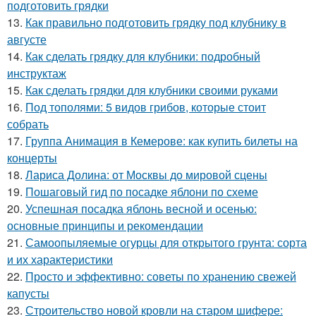
подготовить грядки
13.
Как правильно подготовить грядку под клубнику в
августе
14.
Как сделать грядку для клубники: подробный
инструктаж
15.
Как сделать грядки для клубники своими руками
16.
Под тополями: 5 видов грибов, которые стоит
собрать
17.
Группа Анимация в Кемерове: как купить билеты на
концерты
18.
Лариса Долина: от Москвы до мировой сцены
19.
Пошаговый гид по посадке яблони по схеме
20.
Успешная посадка яблонь весной и осенью:
основные принципы и рекомендации
21.
Самоопыляемые огурцы для открытого грунта: сорта
и их характеристики
22.
Просто и эффективно: советы по хранению свежей
капусты
23.
Строительство новой кровли на старом шифере: