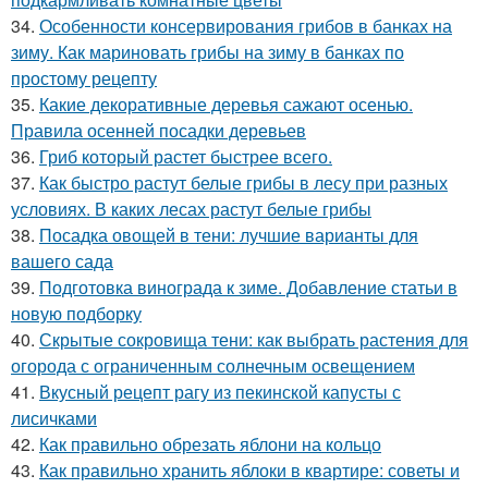
34.
Особенности консервирования грибов в банках на
зиму. Как мариновать грибы на зиму в банках по
простому рецепту
35.
Какие декоративные деревья сажают осенью.
Правила осенней посадки деревьев
36.
Гриб который растет быстрее всего.
37.
Как быстро растут белые грибы в лесу при разных
условиях. В каких лесах растут белые грибы
38.
Посадка овощей в тени: лучшие варианты для
вашего сада
39.
Подготовка винограда к зиме. Добавление статьи в
новую подборку
40.
Скрытые сокровища тени: как выбрать растения для
огорода с ограниченным солнечным освещением
41.
Вкусный рецепт рагу из пекинской капусты с
лисичками
42.
Как правильно обрезать яблони на кольцо
43.
Как правильно хранить яблоки в квартире: советы и