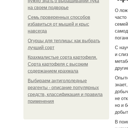
нужно знать о выращивании лука
на своем подворье
О лож
часто
Семь проверенных способов
семей
избавиться от мышей и крыс
самод
навсегда
поган
Огурцы для теплицы: как выбрать
С нау
лучший сорт
и сли
Крахмалистые сорта картофеля.
метаб
Сорта картофеля с высоким
други
содержанием крахмала
Опытн
Выбираем антигололедные
знает
реагенты - описание популярных
добыч
средств, классификация и правила
не от
применения
но и 
добыт
В пои