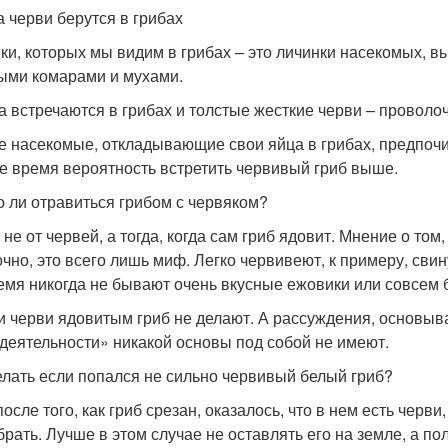
а черви берутся в грибах
ки, которых мы видим в грибах – это личинки насекомых, 
ыми комарами и мухами.
а встречаются в грибах и толстые жесткие черви – проволо
 насекомые, откладывающие свои яйца в грибах, предпочит
ое время вероятность встретить червивый гриб выше.
 ли отравиться грибом с червяком?
 не от червей, а тогда, когда сам гриб ядовит. Мнение о том
чно, это всего лишь миф. Легко червивеют, к примеру, свин
емя никогда не бывают очень вкусные ежовики или совсем 
и черви ядовитым гриб не делают. А рассуждения, основыв
деятельности» никакой основы под собой не имеют.
елать если попался не сильно червивый белый гриб?
после того, как гриб срезан, оказалось, что в нем есть черв
 брать. Лучше в этом случае не оставлять его на земле, а по