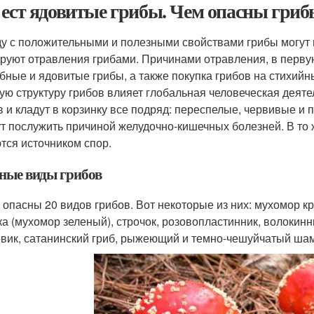
 ест ядовитые грибы. Чем опасны гриб
у с положительными и полезными свойствами грибы могут 
руют отравления грибами. Причинами отравления, в первую
бные и ядовитые грибы, а также покупка грибов на стихийн
ую структуру грибов влияет глобальная человеческая деяте
в и кладут в корзинку все подряд: переспелые, червивые и
ут послужить причиной желудочно-кишечных болезней. В то
тся источником спор.
ные виды грибов
 опасны 20 видов грибов. Вот некоторые из них: мухомор к
ка (мухомор зеленый), строчок, розовопластинник, волокин
вик, сатанинский гриб, рыжеющий и темно-чешуйчатый шам