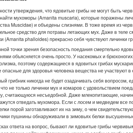
ности утверждения, что ядовитые грибы не могут быть черви
 найти мухоморы (Amanita muscaria), которые поражены ли
ства Muscidae) и объедены слизнями. В тоже время из чер
ельное средство для потравы летающих мух. Даже в теле с
ки (Amanita phalloides) прекрасно себя чувствуют личинки г
чной точки зрения безопасность поедания смертельно ядов
знями объясняется очень просто. У насекомых и брюхоноги
олизма, поэтому содержащиеся в ядовитых грибах мускари
е опасные для здоровья человека вещества не участвуют в
ый грибник никогда не будет озадачивать себя вопросом, е
, что не только личинки мух и комаров с удовольствием по
у, считающуюся несъедобной. Даже млекопитающие, начина
кажутся отведать мухомора. Если с лосем и медведем все п
белки порой заготавливают их на зиму, о чем свидетельств
чики пушнины обнаруживали в зимовьях белки высушенные
сках ответа на вопрос, бывают ли ядовитые грибы червивым