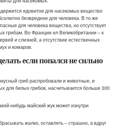
овиты для насекомых.
 содержится ядовитое для насекомых вещество
бсолютно безвредное для человека. В то же
опасные для человека вещества, но отсутствует
ых грибам. Во Франции ил Великобритании – к
рвей и слизней, а отсутствие естественных
мух и комаров.
лать если попался не сильно
вкусный гриб распробовали и животные, и
ых для белых грибов, насчитывается больше 300
акой-нибудь майский жук может изнутри
брасывать жалко, оставлять – страшно, а вдруг