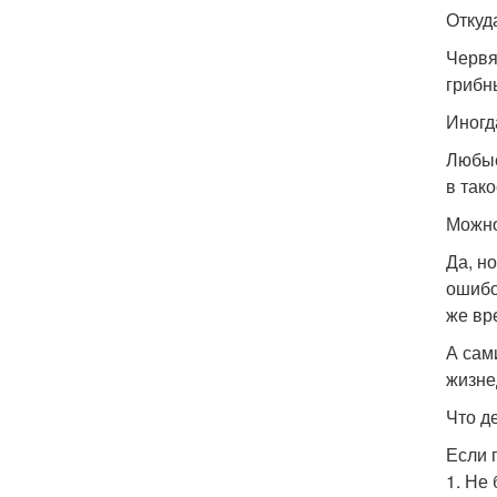
Откуд
Червя
грибн
Иногд
Любые
в так
Можно
Да, но
ошибо
же вр
А сам
жизне
Что д
Если 
1. Не