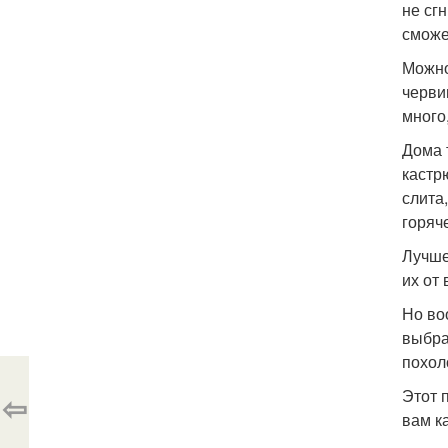
не сг
сможе
Можно
черви
много
Дома 
кастр
слита
горяче
Лучше
их от
Но во
выбра
похол
Этот 
⇦
вам к