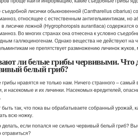
аров проще найти информацию, какие съедобные грибы яд
е съедобной лисички обыкновенной (Cantharellus cibarius)
манноз, относящее с естественным антигельминтикам, но а
 в лисичке ложной (Hygrophoropsis aurantiaca) содержатся 
манноз. Во многих странах она отнесена к условно съедобн
дным галлюциногенам. Однако вещества не действуют на че
ельминтикам не препятствует размножению личинок жуков, 
ают ли белые грибы червивыми. Что де
вивый белый гриб?
 грибы нравятся не только нам. Ничего странного – самый 
и, и насекомые и их личинки. Насекомых-вредителей, опасн
.
 быть так, что пока вы обрабатываете собранный урожай, к
ать всю ножку.
о делать, если попался не сильно червивый белый гриб? Вы
 отравиться?