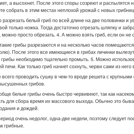
ниет, а высохнет. После этого споры созреют и распылятся
те собрать в этим местах неплохой урожай с новых грибниц.
 разрезать белый гриб по всей длине на две половинки и у
вой только ножка. Тогда достаточно отрезать шляпку и забра
, можно просто обрезать. 4. А можно взять гриб, если он не
такие грибы разрезаются и на несколько часов помещаются
юлю). После этого все имеющиеся в грибах личинки вылезут 
, грибы необходимо тщательно промыть. 5. Можно использо
й печи. Как только гриб начнет сохнуть, черви сами из него
 всего проводить сушку в чем-то вроде решета с крупными 
 высушенных грибов.
обще белые грибы очень быстро червивеют, так как насеко
ть для сбора время их массового выхода. Обычно это бывает
одания и дождей.
период очень недолог, одна-две недели, поэтому следует п
ак грибные.