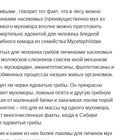
выми , говорит тот факт, что в лесу можно
чинками насекомых (преимущественно мух из
вивого мухомора вполне можно приготовить
мертельно ядовитой для человека бледной
рибного комара из семейства Mycetophilidae.
итых для человека грибов личинками насекомых
х моллюсков-слизняков совсем иной механизм
н, мускаридин, аманитотоксины, фаллотоксины и
 обменных процессах низших живых организмов.
дят ли черви ядовитые грибы. Он прекрасно
едают мухоморы, ложные опята и другую грибную
я от маленькой белки и закачивая лосем порой
онятно – что для их массы яд одного мухомора,
уют многочисленные факты, когда в Сибири
 ядовитые грибы.
и и какие из них более лакомы для личинок мух