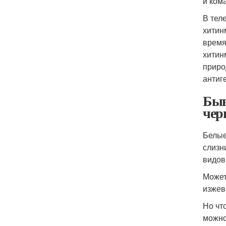
и ком
В тел
хитин
время
хитин
приро
антиг
Быв
чер
Белые
слизн
видов
Может
изжев
Но чт
можно