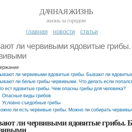
ДАЧНАЯ ЖИЗНЬ
жизнь за городом
главная
новости
статьи
ают ли червивыми ядовитые грибы.
вивыми
ержание
ывают ли червивыми ядовитые грибы. Бывают ли ядовиты
ывают ли белые грибы червивыми. Что делать если попалс
то ест ядовитые грибы. Чем опасны грибы для человека?
Опасные виды грибов
Условно съедобные грибы
ожно ли есть червивые грибы. Можно ли собирать червивы
ают ли червивыми ядовитые грибы. 
вивыми