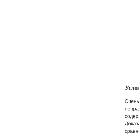
Усло
Очень
непра
содер
Доказ
сравн