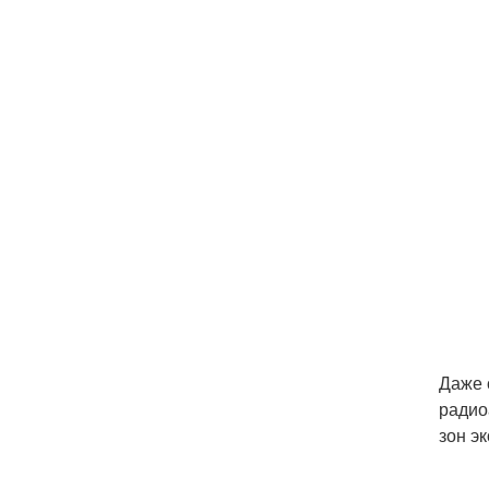
Даже 
радио
зон э