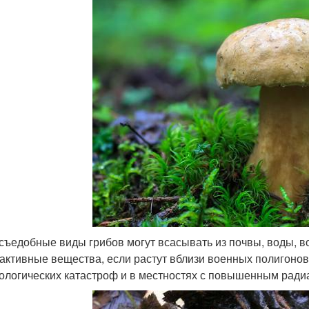
съедобные виды грибов могут всасывать из почвы, воды, во
активные вещества, если растут вблизи военных полигонов,
кологических катастроф и в местностях с повышенным рад