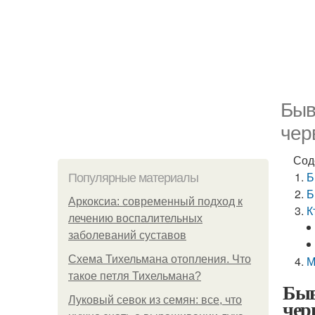
Быв
чер
Сод
Б
Популярные материалы
Б
Аркоксиа: современный подход к
К
лечению воспалительных
заболеваний суставов
Схема Тихельмана отопления. Что
М
такое петля Тихельмана?
Быв
Луковый севок из семян: все, что
чер