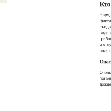
Кто
Наряд
фикси
съедо
видов
грибо
и мог
являю
Опас
Очень
поган
дожде