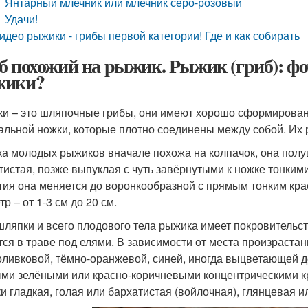
Янтарный млечник или млечник серо-розовый
Удачи!
идео рыжики - грибы первой категории! Где и как собирать
б похожий на рыжик. Рыжик (гриб): фо
жики?
и – это шляпочные грибы, они имеют хорошо сформированн
альной ножки, которые плотно соединены между собой. Их 
а молодых рыжиков вначале похожа на колпачок, она полу
тистая, позже выпуклая с чуть завёрнутыми к ножке тонким
тия она меняется до воронкообразной с прямым тонким крае
р – от 1-3 см до 20 см.
шляпки и всего плодового тела рыжика имеет покровительст
тся в траве под елями. В зависимости от места произраста
оливковой, тёмно-оранжевой, синей, иногда выцветающей до
ми зелёными или красно-коричневыми концентрическими кр
и гладкая, голая или бархатистая (войлочная), глянцевая ил