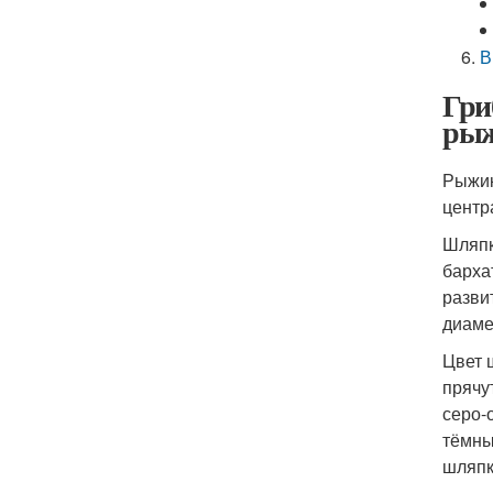
В
Гри
ры
Рыжик
центр
Шляпк
барха
разви
диамет
Цвет 
прячу
серо-
тёмны
шляпк