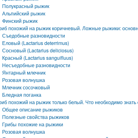
Полукрасный рыжик
Альпийский рыжик
Финский рыжик
риб похожий на рыжик коричневый. Ложные рыжики: основ
Съедобные разновидности
Еловый (Lactarius deterrimus)
Сосновый (Lactarius deliciosus)
Красный (Lactarius sanguifluus)
Несъедобные разновидности
Янтарный млечник
Розовая волнушка
Млечник сосочковый
Бледная поганка
риб похожий на рыжик только белый. Что необходимо знать
Общее описание рыжиков
Полезные свойства рыжиков
Грибы похожие на рыжики
Розовая волнушка