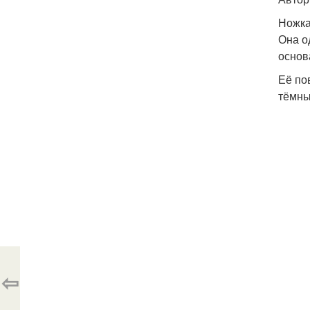
Ножка
Она о
основ
Её по
тёмны
⇦