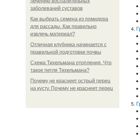
лечению воспалительных
заболеваний суставов
Как выбрать семена из помидора
для рассады. Как правильно
Г
извлечь материал?
Отличная клубника начинается с
правильной подготовки почвы
Схема Тихельмана отопления. Что
такое петля Тихельмана?
Почему не краснеет острый перец
на кусту. Почему не краснеет перец
Г