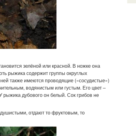
становится зелёной или красной. В ножке она
якоть рыжика содержит группы округлых
В ней также имеются проводящие («сосудистые»)
ительным, водянистым или густым. Его цвет –
 рыжика дубового он белый. Сок грибов не
душистыми, отдают то фруктовым, то