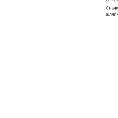
Снача
шляпк