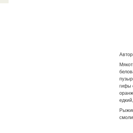
Автор
Мякот
белов
пузыр
гифы 
оранж
едкий,
Рыжик
смоли