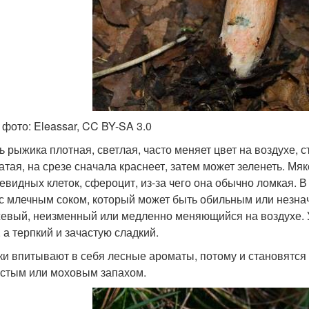
 фото: Eleassar, CC BY-SA 3.0
ь рыжика плотная, светлая, часто меняет цвет на воздухе, 
атая, на срезе сначала краснеет, затем может зеленеть. М
евидных клеток, сфероцит, из-за чего она обычно ломкая. 
с млечным соком, который может быть обильным или незнач
евый, неизменный или медленно меняющийся на воздухе. У
 а терпкий и зачастую сладкий.
и впитывают в себя лесные ароматы, потому и становятся 
стым или моховым запахом.