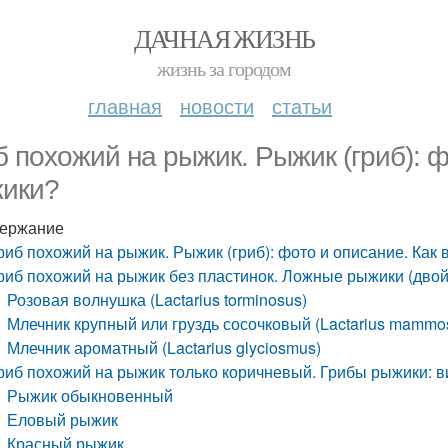
ДАЧНАЯ ЖИЗНЬ
жизнь за городом
главная
новости
статьи
б похожий на рыжик. Рыжик (гриб): ф
ики?
ержание
риб похожий на рыжик. Рыжик (гриб): фото и описание. Как
риб похожий на рыжик без пластинок. Ложные рыжики (двой
Розовая волнушка (Lactarius torminosus)
Млечник крупный или груздь сосочковый (Lactarius mammo
Млечник ароматный (Lactarius glyciosmus)
риб похожий на рыжик только коричневый. Грибы рыжики: ви
Рыжик обыкновенный
Еловый рыжик
Красный рыжик