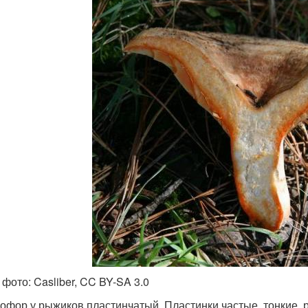
 фото: Casliber, CC BY-SA 3.0
офор у рыжиков пластинчатый. Пластинки частые, тонкие, 