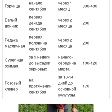
начало
через 1
Горчица
300-400
сентября
месяц
первая
Белый
через 2
декада
200
донник
месяца
сентября
первая
Редька
через 2
половина
200
масличная
месяца
сентября
за 3 недели
начало-
Сурепица
до высадки
середина
100-120
озимая
зерновых
марта
за 10-14
на
Розовый
дней до
протяжении
170
клевер
основной
сентября
культуры