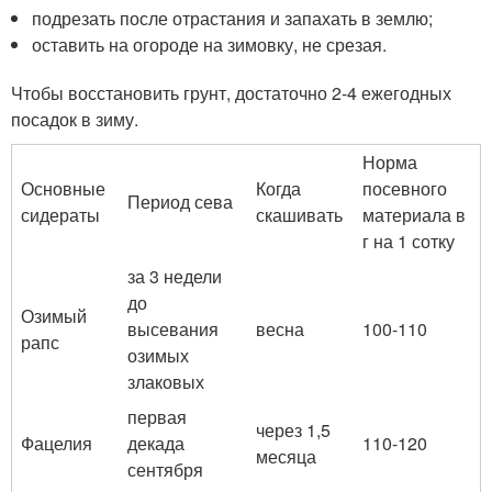
подрезать после отрастания и запахать в землю;
оставить на огороде на зимовку, не срезая.
Чтобы восстановить грунт, достаточно 2-4 ежегодных
посадок в зиму.
Норма
Основные
Когда
посевного
Период сева
сидераты
скашивать
материала в
г на 1 сотку
за 3 недели
до
Озимый
высевания
весна
100-110
рапс
озимых
злаковых
первая
через 1,5
Фацелия
декада
110-120
месяца
сентября