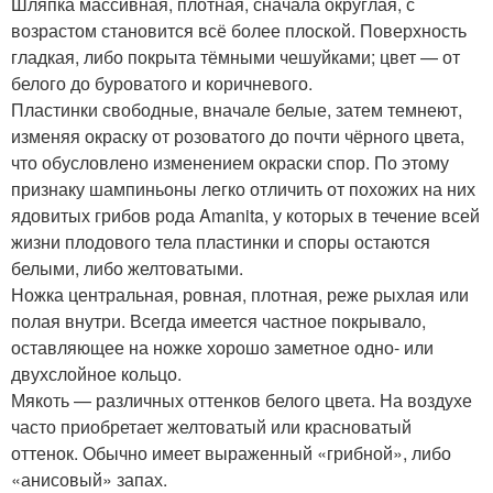
Шляпка массивная, плотная, сначала округлая, с
возрастом становится всё более плоской. Поверхность
гладкая, либо покрыта тёмными чешуйками; цвет — от
белого до буроватого и коричневого.
Пластинки свободные, вначале белые, затем темнеют,
изменяя окраску от розоватого до почти чёрного цвета,
что обусловлено изменением окраски спор. По этому
признаку шампиньоны легко отличить от похожих на них
ядовитых грибов рода Amanita, у которых в течение всей
жизни плодового тела пластинки и споры остаются
белыми, либо желтоватыми.
Ножка центральная, ровная, плотная, реже рыхлая или
полая внутри. Всегда имеется частное покрывало,
оставляющее на ножке хорошо заметное одно- или
двухслойное кольцо.
Мякоть — различных оттенков белого цвета. На воздухе
часто приобретает желтоватый или красноватый
оттенок. Обычно имеет выраженный «грибной», либо
«анисовый» запах.