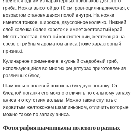
является одним из характерных признаков для этого
гриба. Ножка высотой до 10 см. ровноцилиндрическая, с
возрастом становящаяся полой внутри. На ножке
имеется тонкое, широкое, двуслойное колечко. Нижней
слой колечка более короток и имеет желтоватый край.
Мякоть толстая, плотной консистенции, желтеющая на
срезе с грибным ароматом аниса (тоже характерный
признак).
Кулинарное применение: вкусный съедобный гриб,
использующийся во многих рецептурах приготовления
различных блюд.
Шампиньон полевой похож на бледную поганку. От
бледной поганки его можно отличить по сильному запаху
аниса и отсутствия вольвы. Можно также спутать с
ядовитым желтокожем шампиньоном, отличить которые
можно также по запаху аниса.
Фотография шампиньона полевого в разных