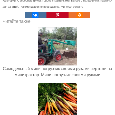
Категории:
Съедобные грибы
,
Грибов с картинками
,
Грибов с названиями
,
Картинки
для занятий
,
Рекомендации по проведению
,
Минская область
Читайте также
Самодельный мини погрузчик своими руками чертежи на
минитрактор. Мини погрузчик своими руками