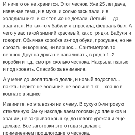
И ничего он не хранится. Этот чеснок. Уже 25 лет дача,
извечная тема, и в муке, и солью засыпали, и в
холодильнике, и как только не делали. Летний — да,
хранится. Но как-то у бабули я спросила, февраль был. А
чего у вас такой зимний красивый, как с грядки. Бабуля и
говорит. Обычная коробка из-под обуви, просушен, но не
срезать ни корешок, ни вершок… Сантиметров 10
вершок. Друг на друга не наваливать, в ряд в 1 -2
коробки и т.д., смотря сколько чеснока. Накрыла тканью
и под кровать. Спасибо за внимание.
А у меня до июля только доели, и новый подоспел…
пакеты берите не большие, не больше 1 кг… хоаню в
комнате в ящике
Извините, но эта возня ни к чему. В сухую 3-литровую
стеклянную банку накладываем головки до плечиков и
храним, не закрывая крышку, до нового урожая и ещё
дольше. Все заготовки этого года я делаю с
применением прошлогоднего чеснока.