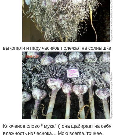
выкопали и пару часиков полежал на солнышке
Ключеное слово " мука" )) она щабирает на себя
влажность из чеснока… Мою всегда, точнее