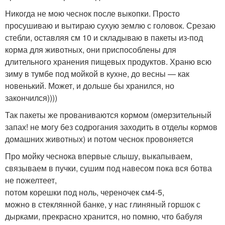
Никогда не мою чеснок после выкопки. Просто
просушиваю и вытираю сухую землю с головок. Срезаю
стебли, оставляя см 10 и складываю в пакеты из-под
корма для животных, они приспособлены для
длительного хранения пищевых продуктов. Храню всю
зиму в тумбе под мойкой в кухне, до весны — как
новенький. Может, и дольше бы хранился, но
закончился))))
Так пакеты же прованиваются кормом (омерзительный
запах! не могу без содрогания заходить в отделы кормов
домашних животных) и потом чеснок провоняется
Про мойку чеснока впервые слышу, выкапываем,
связываем в пучки, сушим под навесом пока вся ботва
не пожелтеет,
потом корешки под ноль, череночек см4-5,
можно в стеклянной банке, у нас глиняный горшок с
дырками, прекрасно хранится, но помню, что бабуля