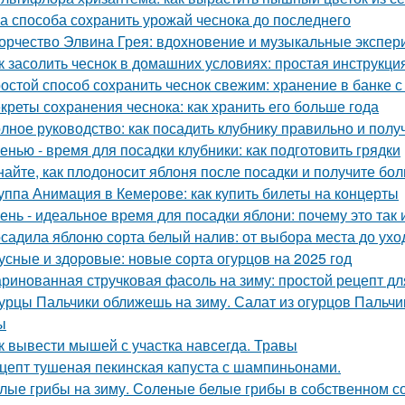
а способа сохранить урожай чеснока до последнего
орчество Элвина Грея: вдохновение и музыкальные экспе
к засолить чеснок в домашних условиях: простая инструкци
остой способ сохранить чеснок свежим: хранение в банке с
креты сохранения чеснока: как хранить его больше года
лное руководство: как посадить клубнику правильно и пол
енью - время для посадки клубники: как подготовить грядки
найте, как плодоносит яблоня после посадки и получите бо
уппа Анимация в Кемерове: как купить билеты на концерты
ень - идеальное время для посадки яблони: почему это так и
садила яблоню сорта белый налив: от выбора места до ухо
усные и здоровые: новые сорта огурцов на 2025 год
ринованная стручковая фасоль на зиму: простой рецепт дл
урцы Пальчики оближешь на зиму. Салат из огурцов Пальчи
ы
к вывести мышей с участка навсегда. Травы
цепт тушеная пекинская капуста с шампиньонами.
лые грибы на зиму. Соленые белые грибы в собственном с