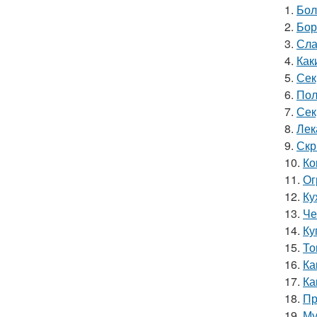
1.
Бол
2.
Бор
3.
Сла
4.
Как
5.
Сек
6.
Пол
7.
Сек
8.
Лек
9.
Скр
10.
Ко
11.
Ог
12.
Ку
13.
Че
14.
Ку
15.
То
16.
Ка
17.
Ка
18.
Пр
19.
Му