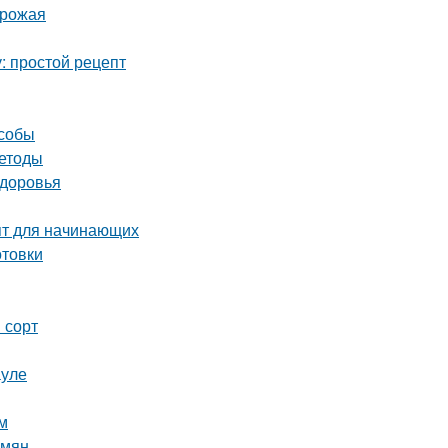
урожая
: простой рецепт
особы
методы
здоровья
пт для начинающих
отовки
 сорт
ауле
м
емян