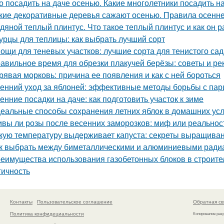
о посадить на даче осенью. Какие многолетники посадить 
кие декоративные деревья сажают осенью. Правила осенне
дяной теплый плинтус. Что такое теплый плинтус и как он р
урцы для теплицы: как выбрать лучший сорт
ощи для теневых участков: лучшие сорта для тенистого сад
авильное время для обрезки плакучей берёзы: советы и р
рявая морковь: причина ее появления и как с ней бороться
енний уход за яблоней: эффективные методы борьбы с па
енние посадки на даче: как подготовить участок к зиме
еальные способы сохранения летних яблок в домашних ус
вы ли розы после весенних заморозков: миф или реальнос
кую температуру выдерживает капуста: секреты выращиван
к выбрать между биметаллическими и алюминиевыми ради
еимущества использования газобетонных блоков в строите
гичность
Контакты
Пользовательское соглашение
Обратная св
Политика конфидециальности
Копирование раз