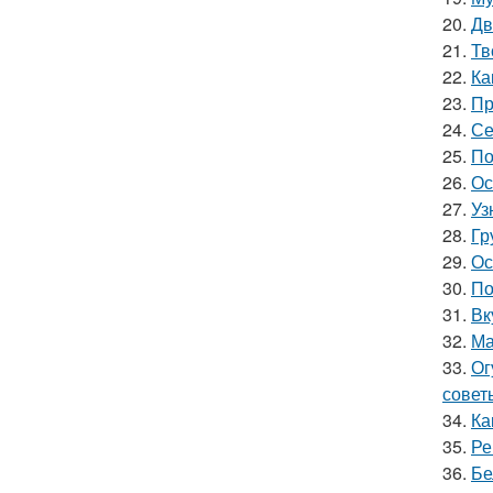
20.
Дв
21.
Тв
22.
Ка
23.
Пр
24.
Се
25.
По
26.
Ос
27.
Уз
28.
Гр
29.
Ос
30.
По
31.
Вк
32.
Ма
33.
Ог
совет
34.
Ка
35.
Ре
36.
Бе