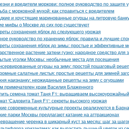
езни и вредители моркови: полное руководство по защите 
ьба с морковной мухой: как справиться с вредителем
дкие и хрустящие маринованные огурцы на литровую банку
ие мифы о Москве до сих пор существуют
реты сохранения яблок до следующего урожая
ное руководство по хранению яблок: правила и лучшие сп
реты сохранения яблок до зимы: простые и эффективные 
арственное растение заткни гузно: народное средство для 
ытые уголки Москвы: необычные места для посещения
нсервированные огурцы на зиму: простой пошаговый реце
ромные салатные листья: простые рецепты для зимней заг
хня наизнанку: неожиданные рецепты на зиму с огурцами
м примечателен храм Василия Блаженного
пить семена томат Таня F1: выращиваем высокоурожайный
мат 'Садовита Таня F1': секреты высокого урожая
кие современные культурные проекты реализуются в Барн
кие парки Москвы предлагают катание на аттракционах
евращение черенка в шикарный куст за месяц: шаг за шаго
льтифлора хризантема: как вырастить пышный цветок из с