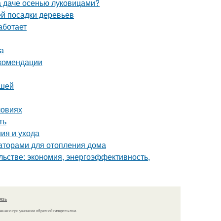
на даче осенью луковицами?
й посадки деревьев
аботает
а
екомендации
ршей
ловиях
ть
ия и ухода
аторами для отопления дома
льстве: экономия, энергоэффективность,
язь
решено при указании обратной гиперссылки.