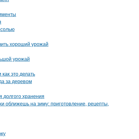
рименты
я
 солью
учить хороший урожай
льшой урожай
 как это делать
да за деревом
я долгого хранения
ки оближешь на зиму: приготовление, рецепты,
оку