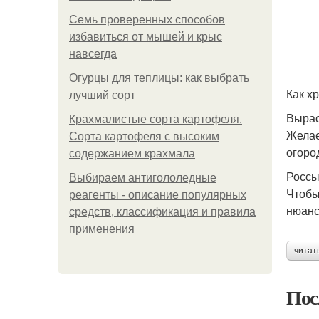
Семь проверенных способов
избавиться от мышей и крыс
навсегда
Огурцы для теплицы: как выбрать
Как х
лучший сорт
Вырас
Крахмалистые сорта картофеля.
Желае
Сорта картофеля с высоким
огоро
содержанием крахмала
Россы
Выбираем антигололедные
Чтобы
реагенты - описание популярных
нюанс
средств, классификация и правила
применения
читат
Пос