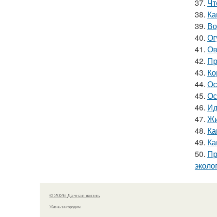
37.
Чт
38.
Ка
39.
Во
40.
Ог
41.
Ов
42.
Пр
43.
Ко
44.
Ос
45.
Ос
46.
Ид
47.
Жи
48.
Ка
49.
Ка
50.
Пр
эколо
© 2026 Дачная жизнь
Жизнь за городом