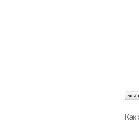
читат
Как 