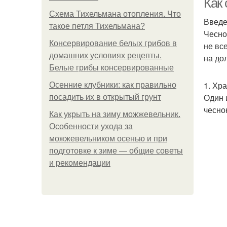
Как
Схема Тихельмана отопления. Что
Введ
такое петля Тихельмана?
Чесно
Консервирование белых грибов в
не вс
домашних условиях рецепты.
на до
Белые грибы консервированные
1. Хр
Осенние клубники: как правильно
Один 
посадить их в открытый грунт
чесно
Как укрыть на зиму можжевельник.
Особенности ухода за
можжевельником осенью и при
подготовке к зиме — общие советы
и рекомендации