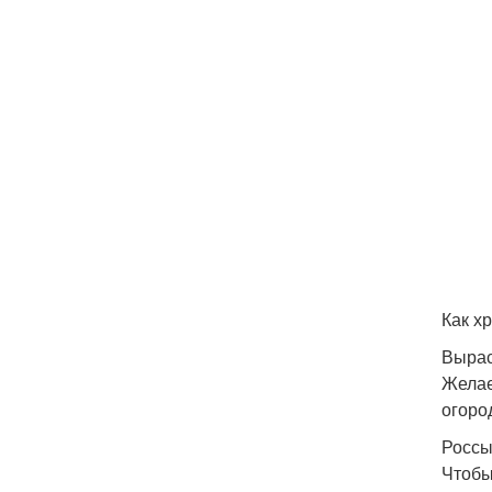
Как х
Вырас
Желае
огоро
Россы
Чтобы