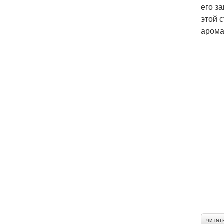
его з
этой 
арома
читат