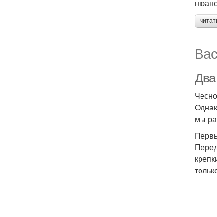
нюанс
читат
Вас
Два
Чесно
Однак
мы ра
Первы
Перед
крепк
тольк