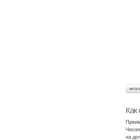
читат
Как
Преим
Чесно
на до