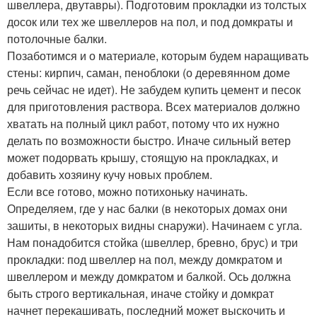
швеллера, двутавры). Подготовим прокладки из толстых
досок или тех же швеллеров на пол, и под домкраты и
потолочные балки.
Позаботимся и о материале, которым будем наращивать
стены: кирпич, саман, пеноблоки (о деревянном доме
речь сейчас не идет). Не забудем купить цемент и песок
для приготовления раствора. Всех материалов должно
хватать на полный цикл работ, потому что их нужно
делать по возможности быстро. Иначе сильный ветер
может подорвать крышу, стоящую на прокладках, и
добавить хозяину кучу новых проблем.
Если все готово, можно потихоньку начинать.
Определяем, где у нас балки (в некоторых домах они
зашиты, в некоторых видны снаружи). Начинаем с угла.
Нам понадобится стойка (швеллер, бревно, брус) и три
прокладки: под швеллер на пол, между домкратом и
швеллером и между домкратом и балкой. Ось должна
быть строго вертикальная, иначе стойку и домкрат
начнет перекашивать, последний может выскочить и