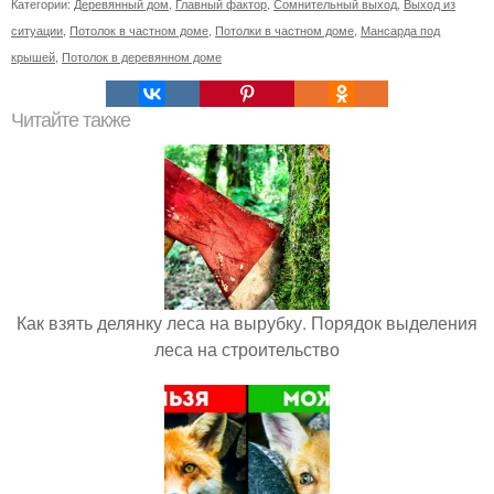
Категории:
Деревянный дом
,
Главный фактор
,
Сомнительный выход
,
Выход из
ситуации
,
Потолок в частном доме
,
Потолки в частном доме
,
Мансарда под
крышей
,
Потолок в деревянном доме
Читайте также
Как взять делянку леса на вырубку. Порядок выделения
леса на строительство