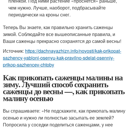
пленкой. Под ними растение «проснется» раньше,
чем нужно. Лучше, наоборот, подбрасывайте
периодически на кроны снег.
Теперь Вы знаете, как правильно хранить саженцы
зимой. Соблюдайте все вышеописанные правила, и
Ваши саженцы прекрасно сохранятся до самой весны!
Источник:
https://dachnayazhizn.info/novosti/kak-prikopat-
sazhency-yabloni-osenyu-kak-pravilno-sdelat-osenniy-
prikop-sazhencev-chtoby
Как прикопать саженцы малины на
зиму. Лучший способ сохранить
саженцы до весны —, как прикопать
малину осенью
Вы спрашиваете: «Не подскажите, как прикопать малину
осенью и нужно ли полностью засыпать ее землей?
Попросила у соседки поделиться саженцами, у нее