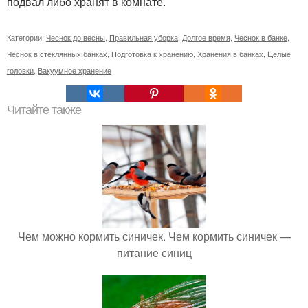
подвал либо хранят в комнате.
Категории:
Чеснок до весны
,
Правильная уборка
,
Долгое время
,
Чеснок в банке
,
Чеснок в стеклянных банках
,
Подготовка к хранению
,
Хранения в банках
,
Целые
головки
,
Вакуумное хранение
Читайте также
Чем можно кормить синичек. Чем кормить синичек —
питание синиц