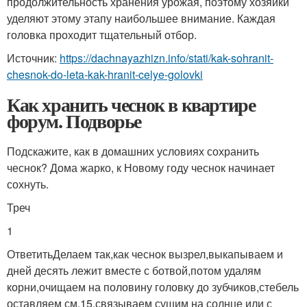
продолжительность хранения урожая, поэтому хозяйки
уделяют этому этапу наибольшее внимание. Каждая
головка проходит тщательный отбор.
Источник:
https://dachnayazhizn.info/stati/kak-sohranit-
chesnok-do-leta-kak-hranit-celye-golovki
Как хранить чеснок в квартире
форум. Подворье
Подскажите, как в домашних условиях сохранить
чеснок? Дома жарко, к Новому году чеснок начинает
сохнуть.
Треч
1
ОтветитьДелаем так,как чеснок вызрел,выкапываем и
дней десять лежит вместе с ботвой,потом удалям
корни,очищаем на половину головку до зубчиков,стебель
оставляем см.15,связываем сушим на солнце или с