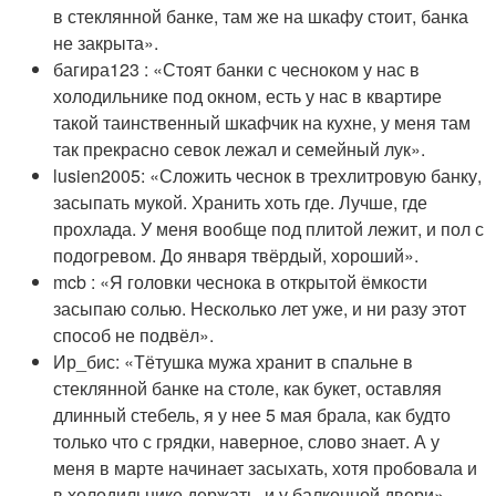
в стеклянной банке, там же на шкафу стоит, банка
не закрыта».
багира123 : «Стоят банки с чесноком у нас в
холодильнике под окном, есть у нас в квартире
такой таинственный шкафчик на кухне, у меня там
так прекрасно севок лежал и семейный лук».
lusien2005: «Сложить чеснок в трехлитровую банку,
засыпать мукой. Хранить хоть где. Лучше, где
прохлада. У меня вообще под плитой лежит, и пол с
подогревом. До января твёрдый, хороший».
mcb : «Я головки чеснока в открытой ёмкости
засыпаю солью. Несколько лет уже, и ни разу этот
способ не подвёл».
Ир_бис: «Тётушка мужа хранит в спальне в
стеклянной банке на столе, как букет, оставляя
длинный стебель, я у нее 5 мая брала, как будто
только что с грядки, наверное, слово знает. А у
меня в марте начинает засыхать, хотя пробовала и
в холодильнике держать, и у балконной двери».