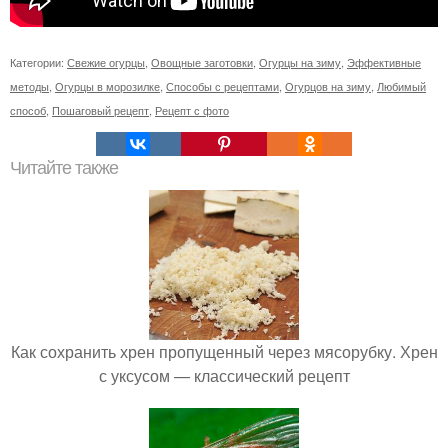
Категории:
Свежие огурцы
,
Овощные заготовки
,
Огурцы на зиму
,
Эффективные
методы
,
Огурцы в морозилке
,
Способы с рецептами
,
Огурцов на зиму
,
Любимый
способ
,
Пошаговый рецепт
,
Рецепт с фото
Читайте также
Как сохранить хрен пропущенный через мясорубку. Хрен
с уксусом — классический рецепт