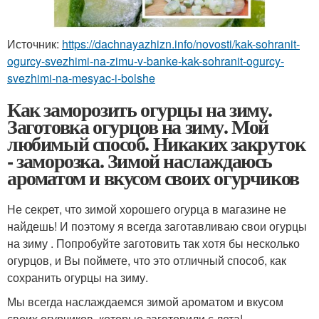
Источник:
https://dachnayazhizn.info/novosti/kak-sohranit-
ogurcy-svezhimi-na-zimu-v-banke-kak-sohranit-ogurcy-
svezhimi-na-mesyac-i-bolshe
Как заморозить огурцы на зиму.
Заготовка огурцов на зиму. Мой
любимый способ. Никаких закруток
- заморозка. Зимой наслаждаюсь
ароматом и вкусом своих огурчиков
Не секрет, что зимой хорошего огурца в магазине не
найдешь! И поэтому я всегда заготавливаю свои огурцы
на зиму . Попробуйте заготовить так хотя бы несколько
огурцов, и Вы поймете, что это отличный способ, как
сохранить огурцы на зиму.
Мы всегда наслаждаемся зимой ароматом и вкусом
своих огурчиков, которые заготовили с лета!