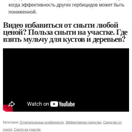
когда эффективность других гербицидов может быть
пониженной.
Видео избавиться от сныти любой
ценой? Польза сныти на участке. Где
взять мульчу для кустов и деревьев?
Категории:
Отличительные особенности
,
Эффективное средство
,
Средство от
сныти
,
Сныти на участке