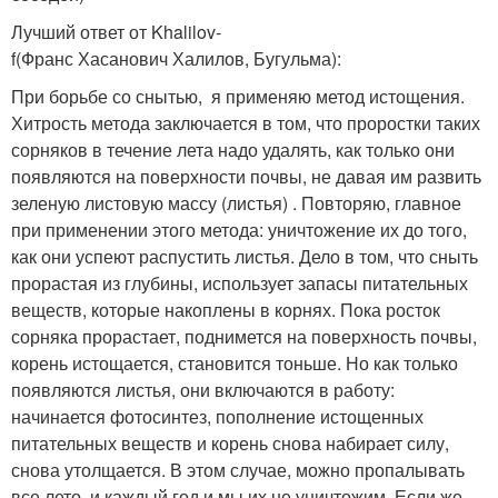
Лучший ответ от Khalilov-
f
(Франс Хасанович Халилов, Бугульма)
:
При борьбе со снытью, я применяю метод истощения.
Хитрость метода заключается в том, что проростки таких
сорняков в течение лета надо удалять, как только они
появляются на поверхности почвы, не давая им развить
зеленую листовую массу (листья) . Повторяю, главное
при применении этого метода: уничтожение их до того,
как они успеют распустить листья. Дело в том, что сныть
прорастая из глубины, использует запасы питательных
веществ, которые накоплены в корнях. Пока росток
сорняка прорастает, поднимется на поверхность почвы,
корень истощается, становится тоньше. Но как только
появляются листья, они включаются в работу:
начинается фотосинтез, пополнение истощенных
питательных веществ и корень снова набирает силу,
снова утолщается. В этом случае, можно пропалывать
все лето, и каждый год и мы их не уничтожим. Если же