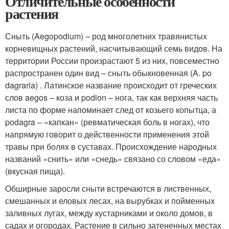
Отличительные особенности
растения
Сныть (Aegopodium) – род многолетних травянистых
корневищных растений, насчитывающий семь видов. На
территории России произрастают 5 из них, повсеместно
распространен один вид – сныть обыкновенная (A. po
dagraria) . Латинское название происходит от греческих
слов aegos – коза и podion – нога, так как верхняя часть
листа по форме напоминает след от козьего копытца, а
podagra – «капкан» (ревматическая боль в ногах), что
напрямую говорит о действенности применения этой
травы при болях в суставах. Происхождение народных
названий «снить» или «снедь» связано со словом «еда»
(вкусная пища).
Обширные заросли сныти встречаются в лиственных,
смешанных и еловых лесах, на вырубках и пойменных
заливных лугах, между кустарниками и около домов, в
садах и огородах. Растение в сильно затененных местах