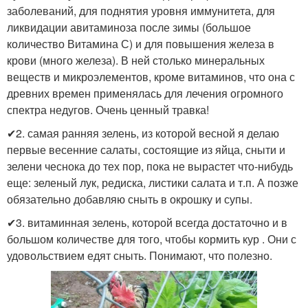
заболеваний, для поднятия уровня иммунитета, для
ликвидации авитаминоза после зимы (большое
количество Витамина С) и для повышения железа в
крови (много железа). В ней столько минеральных
веществ и микроэлементов, кроме витаминов, что она с
древних времен применялась для лечения огромного
спектра недугов. Очень ценный травка!
✔2. самая ранняя зелень, из которой весной я делаю
первые весенние салаты, состоящие из яйца, сныти и
зелени чеснока до тех пор, пока не вырастет что-нибудь
еще: зеленый лук, редиска, листики салата и т.п. А позже
обязательно добавляю сныть в окрошку и супы.
✔3. витаминная зелень, которой всегда достаточно и в
большом количестве для того, чтобы кормить кур . Они с
удовольствием едят сныть. Понимают, что полезно.