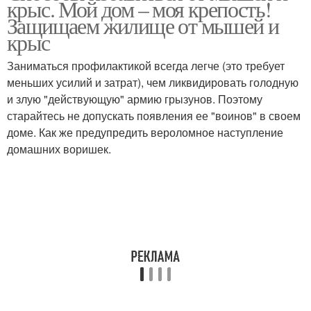
крыс. Мой дом – моя крепость!
Защищаем жилище от мышей и
крыс
Заниматься профилактикой всегда легче (это требует
Средство от мышей
Эффективные средства
меньших усилий и затрат), чем ликвидировать голодную
и злую "действующую" армию грызунов. Поэтому
старайтесь не допускать появления ее "воинов" в своем
доме. Как же предупредить вероломное наступление
Эффективный способ
Средство от тараканов
домашних воришек.
Бытовые средства
Средства от тараканов
Средство от трипсов
Средство от сныти