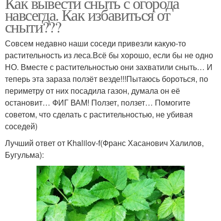
Как вывести сныть с огорода
навсегда. Как избавиться от
сныти???
Совсем недавно наши соседи привезли какую-то
растительность из леса.Всё бы хорошо, если бы не одно
НО. Вместе с растительностью они захватили сныть… И
теперь эта зараза ползёт везде!!!Пытаюсь бороться, по
периметру от них посадила газон, думала он её
остановит… ФИГ ВАМ! Ползет, ползет… Помогите
советом, что сделать с растительностью, не убивая
соседей)
Лучший ответ от Khalilov-f(Франс Хасанович Халилов,
Бугульма):