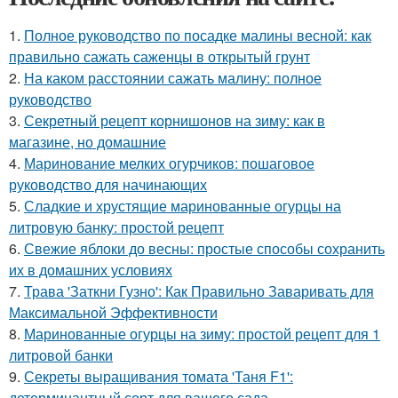
1.
Полное руководство по посадке малины весной: как
правильно сажать саженцы в открытый грунт
2.
На каком расстоянии сажать малину: полное
руководство
3.
Секретный рецепт корнишонов на зиму: как в
магазине, но домашние
4.
Маринование мелких огурчиков: пошаговое
руководство для начинающих
5.
Сладкие и хрустящие маринованные огурцы на
литровую банку: простой рецепт
6.
Свежие яблоки до весны: простые способы сохранить
их в домашних условиях
7.
Трава 'Заткни Гузно': Как Правильно Заваривать для
Максимальной Эффективности
8.
Маринованные огурцы на зиму: простой рецепт для 1
литровой банки
9.
Секреты выращивания томата 'Таня F1':
детерминантный сорт для вашего сада