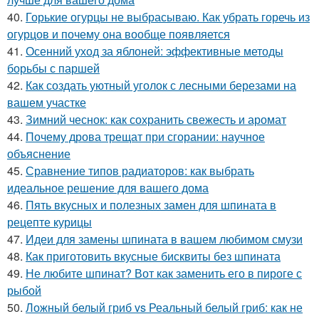
40.
Горькие огурцы не выбрасываю. Как убрать горечь из
огурцов и почему она вообще появляется
41.
Осенний уход за яблоней: эффективные методы
борьбы с паршей
42.
Как создать уютный уголок с лесными березами на
вашем участке
43.
Зимний чеснок: как сохранить свежесть и аромат
44.
Почему дрова трещат при сгорании: научное
объяснение
45.
Сравнение типов радиаторов: как выбрать
идеальное решение для вашего дома
46.
Пять вкусных и полезных замен для шпината в
рецепте курицы
47.
Идеи для замены шпината в вашем любимом смузи
48.
Как приготовить вкусные бисквиты без шпината
49.
Не любите шпинат? Вот как заменить его в пироге с
рыбой
50.
Ложный белый гриб vs Реальный белый гриб: как не