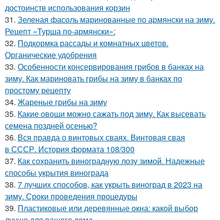
достоинств использования корзин
31.
Зеленая фасоль маринованные по армянски на зиму.
Рецепт «Турша по-армянски»:
32.
Подкормка рассады и комнатных цветов.
Органические удобрения
33.
Особенности консервирования грибов в банках на
зиму. Как мариновать грибы на зиму в банках по
простому рецепту
34.
Жареные грибы на зиму
35.
Какие овощи можно сажать под зиму. Как высевать
семена поздней осенью?
36.
Вся правда о винтовых сваях. Винтовая свая
в СССР. История формата 108/300
37.
Как сохранить виноградную лозу зимой. Надежные
способы укрытия винограда
38.
7 лучших способов, как укрыть виноград в 2023 на
зиму. Сроки проведения процедуры
39.
Пластиковые или деревянные окна: какой выбор
лучше для вашего дома