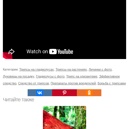
Категории:
Трипсы на гладиолусах
,
Трипсы на растениях
,
Личинки с фото
,
Луковицы на посадку
,
Гладиолусы с фото
,
Трипс на хризантеме
,
Эффективное
средство
,
Средство от трипсов
,
Препараты против вредителей
,
Борьба с трипсами
Читайте также