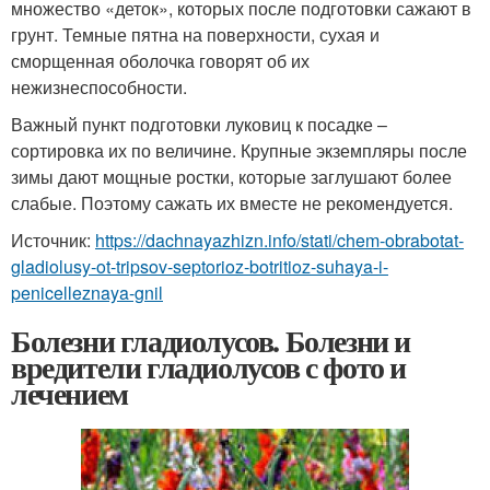
множество «деток», которых после подготовки сажают в
грунт. Темные пятна на поверхности, сухая и
сморщенная оболочка говорят об их
нежизнеспособности.
Важный пункт подготовки луковиц к посадке –
сортировка их по величине. Крупные экземпляры после
зимы дают мощные ростки, которые заглушают более
слабые. Поэтому сажать их вместе не рекомендуется.
Источник:
https://dachnayazhizn.info/stati/chem-obrabotat-
gladiolusy-ot-tripsov-septorioz-botritioz-suhaya-i-
penicelleznaya-gnil
Болезни гладиолусов. Болезни и
вредители гладиолусов с фото и
лечением