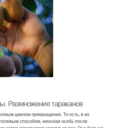
ы. Размножение тараканов
олным циклом превращения. То есть, в их
т половым способом, женская особь после
я самка плодоносит несколько раз. Она больше