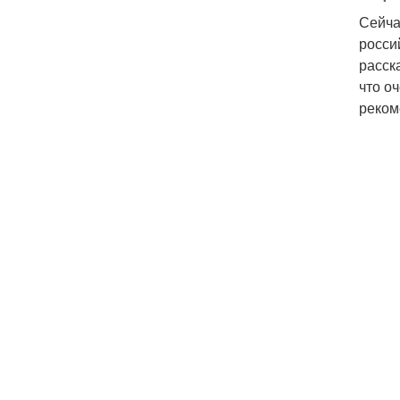
Сейча
росси
расск
что о
реком