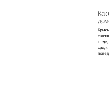
Как
дом
Крысы
связа
к еде
средс
повед