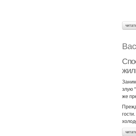
читат
Вас
Спо
жил
Заним
злую 
же пр
Прежд
гости
холод
читат