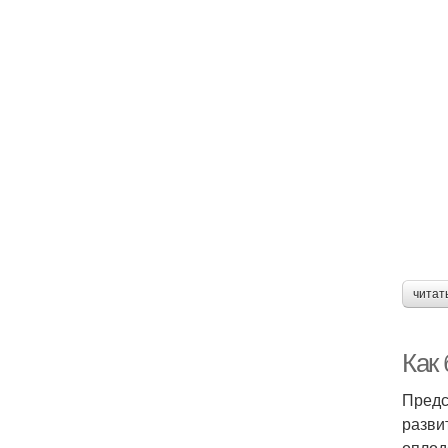
читат
Как
Предс
разви
оплод