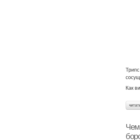
Трипс
сосущ
Как в
читат
Чем 
бор