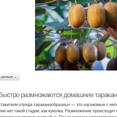
ь дальше →
 быстро размножаются домашние таракан
тавители отряда тараканообразных — это насекомые с неп
тии нет такой стадии, как куколка. Размножение происходи
отворения откладывает яйца. После первого оплодотворени