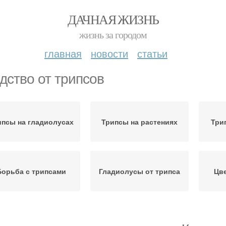
ДАЧНАЯ ЖИЗНЬ
жизнь за городом
главная
новости
статьи
дство от трипсов
ипсы на гладиолусах
Трипсы на растениях
Три
Борьба с трипсами
Гладиолусы от трипса
Цв