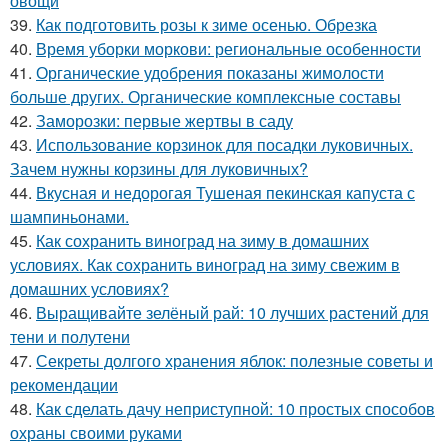
овощи
39.
Как подготовить розы к зиме осенью. Обрезка
40.
Время уборки моркови: региональные особенности
41.
Органические удобрения показаны жимолости
больше других. Органические комплексные составы
42.
Заморозки: первые жертвы в саду
43.
Использование корзинок для посадки луковичных.
Зачем нужны корзины для луковичных?
44.
Вкусная и недорогая Тушеная пекинская капуста с
шампиньонами.
45.
Как сохранить виноград на зиму в домашних
условиях. Как сохранить виноград на зиму свежим в
домашних условиях?
46.
Выращивайте зелёный рай: 10 лучших растений для
тени и полутени
47.
Секреты долгого хранения яблок: полезные советы и
рекомендации
48.
Как сделать дачу неприступной: 10 простых способов
охраны своими руками