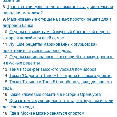
развитие
8.
Трава заткни гузно: от чего помогает эта удивительная
народная методика?
9.
Маринованные огурцы на зиму: простой рецепт для 1
литровой банки
10.
Огурцы на зиму: самый вкусный болгарский рецепт,
который полюбится всей семье
11.
Лучшие рецепты маринованных огурцов: как
приготовить вкусные соленья дома
12.
Огурцы маринованные с эссенцией на зиму: простые
и вкусные рецепты
13.
Таня F1: секрет высокого урожая помидоров
14.
Томат 'Садовита Таня F1': секреты высокого урожая
15.
Томат Татьяна и Таня F1: двойная удача для вашего
сада
16.
Какие ключевые события в истории Оренбурга
17.
Хризантемы мультифлора: это та, которую вы искали
для своего сада
18.
Где в Москве можно заняться спортом