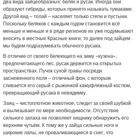
два вида зайцеобразных: беляк и русак. Иногда они
образуют гибриды, которых принято называть тумаками.
Другой вид – толай – населяет только степи и пустыни.
Поскольку беляков с каждым годом становится всё
меньше и меньше и в ряде регионов их уже подумывают
вносить в местные Красные книги, то далее под зайцем
мы будем подразумевать обычного русака.
В отличие от своего белеющего на зиму «кузена»,
предпочитающего лес, русак держится на открытых
пространствах. Пучок сухой травы посреди
заснеженного поля – отличный фон, с которым
сливается его серый с рыжинкой камуфляжный костюм,
превращающий русака в невидимку.
Заяц – чистоплотное животное, следит за своей шубкой
и вылизывает по мере необходимости. Отсутствие
сильного запаха не позволяет хищнику обнаружить его
верхним чутьём. К тому же у зайца сильные ноги и
широкие лапы, не проваливающиеся в снег, что