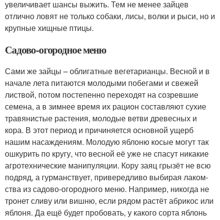
увеличивает шансы выжить. Тем не менее зайцев
отлично ловят не только собаки, лисы, волки и рыси, но и
крупные хищные птицы.
Садово‑огородное меню
Сами же зайцы – облигатные вегетарианцы. Весной и в
начале лета питаются молодыми побегами и свежей
листвой, потом постепенно переходят на созревшие
семена, а в зимнее время их рацион составляют сухие
травянистые растения, молодые ветви древесных и
кора. В этот период и причиняется основной ущерб
нашим насаждениям. Молодую яблоню косые могут так
ошкурить по кругу, что весной её уже не спасут никакие
агротехнические манипуляции. Кору заяц грызёт не всю
подряд, а гурманствует, привередливо выбирая лаком­
ства из садово‑огородного меню. Например, никогда не
тронет сливу или вишню, если рядом растёт абрикос или
яблоня. Да ещё будет пробовать, у какого сорта яблонь