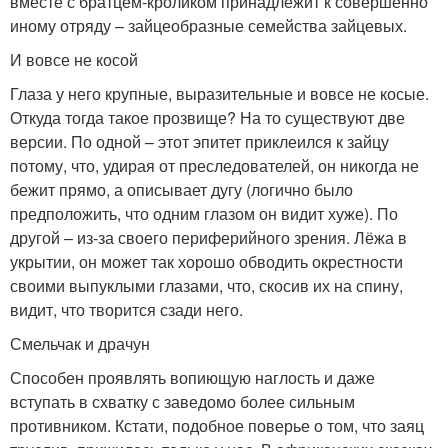
вместе с братцем-кроликом принадлежит к совершенно
иному отряду – зайцеобразные семейства зайцевых.
И вовсе не косой
Глаза у него крупные, выразительные и вовсе не косые.
Откуда тогда такое прозвище? На то существуют две
версии. По одной – этот эпитет приклеился к зайцу
потому, что, удирая от преследователей, он никогда не
бежит прямо, а описывает дугу (логично было
предположить, что одним глазом он видит хуже). По
другой – из-за своего периферийного зрения. Лёжа в
укрытии, он может так хорошо обводить окрестности
своими выпуклыми глазами, что, скосив их на спину,
видит, что творится сзади него.
Смельчак и драчун
Способен проявлять вопиющую наг­лость и даже
вступать в схватку с заведомо более сильным
противником. Кстати, подобное поверье о том, что заяц