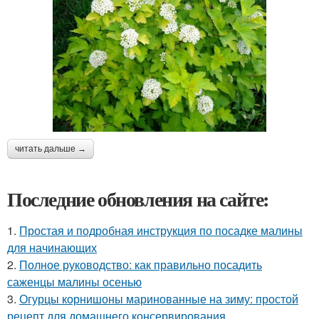
читать дальше →
Последние обновления на сайте:
1.
Простая и подробная инструкция по посадке малины
для начинающих
2.
Полное руководство: как правильно посадить
саженцы малины осенью
3.
Огурцы корнишоны маринованные на зиму: простой
рецепт для домашнего консервирования