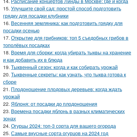
14.
Расписание концертов Линды в Москве: где и когда
15.
Улучшите свой сад: простой способ подготовить
грядку для посадки клубники
16.
Весенняя земляника: как подготовить грядку для
посадки осенью
17.
Открытие для грибников: топ 5 съедобных грибов в
тополёвых посадках
18.
Время для сборки: когда убирать тыквы на хранение
и как добавить их в блюда
19.
Тыквенный сезон: когда и как собирать урожай
20.
Тыквенные секреты: как узнать, что тыква готова к
сборе
21.
Плодоношение плодовых деревьев: когда ждать
урожай
22.
Яблоня: от посадки до плодоношения
23.
Времена посадки яблонь в разных климатических
зонах
24.
Огурцы 2024: топ-3 сорта для вашего огорода
25.
Самые вкусные сорта огурцов на 2024 год