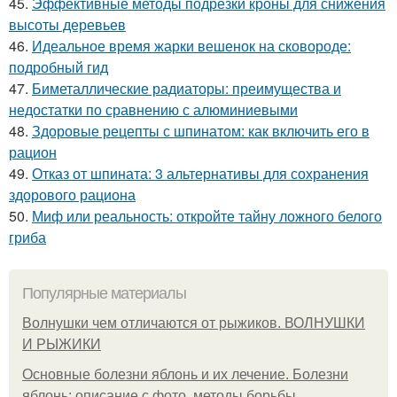
45.
Эффективные методы подрезки кроны для снижения
высоты деревьев
46.
Идеальное время жарки вешенок на сковороде:
подробный гид
47.
Биметаллические радиаторы: преимущества и
недостатки по сравнению с алюминиевыми
48.
Здоровые рецепты с шпинатом: как включить его в
рацион
49.
Отказ от шпината: 3 альтернативы для сохранения
здорового рациона
50.
Миф или реальность: откройте тайну ложного белого
гриба
Популярные материалы
Волнушки чем отличаются от рыжиков. ВОЛНУШКИ
И РЫЖИКИ
Основные болезни яблонь и их лечение. Болезни
яблонь: описание с фото, методы борьбы