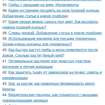
35.
Грибы с овощами на зиму. Ингредиенты
36.
Какие кустарники посадить на даче поздней осенью.
Добавление статьи в новую подборку
37.
Какие овощи можно сажать под зиму. Как высевать
семена поздней осенью?
38.
Сливы урожай. Добавление статьи в новую подборку
39.
Использование корзинок для посадки луковичных.
Зачем нужны корзины для луковичных?
40.
Как быстро растут грибы и когда появляются после
дождя. Сколько растет белый гриб?
41.
Оптимальные растения для тенистых участков:
весенние и летние вариации
42.
Как защитить тыкву от заморозков на почве: советы и
рекомендации
43.
Шаг за шагом: как правильно формировать крону
березы
44.
Вредительские грызуны: как справиться с мышами,
повреждающими деревья