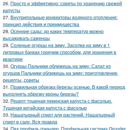
26.
Просто и эффективно: советы по хранению свежей
капусты
27.
Внутрипольные конвекторы водяного отопления:
принцип действия и преимущества
28.
Осенние сады: до каких температур можно
высаживать саженцы
29.
Соленые огурцы на зиму. Засолка на зиму в 1
литровых банках горячим способом, для хранения в
квартире
30.
Огурцы Пальчики оближешь на зиму. Салат из
огурцов Пальчики оближешь на зиму: приготовление,
рецепты, советы
31.
Правильная обрезка березы осенью. В какой период
выполнять обрезку кроны березы?
32.
Рецепт тушеная пекинская капуста с фасолью.
Тушеная китайская капуста с фасолью
33.
Нашатырный спирт для растений. Нашатырный
спирт в саду. Вся правда
34.
Пвх профиль грюндер. Профильная система Grunder