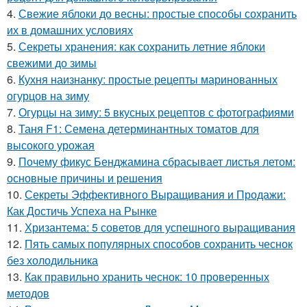
4.
Свежие яблоки до весны: простые способы сохранить
их в домашних условиях
5.
Секреты хранения: как сохранить летние яблоки
свежими до зимы
6.
Кухня наизнанку: простые рецепты маринованных
огурцов на зиму
7.
Огурцы на зиму: 5 вкусных рецептов с фотографиями
8.
Таня F1: Семена детерминантных томатов для
высокого урожая
9.
Почему фикус Бенджамина сбрасывает листья летом:
основные причины и решения
10.
Секреты Эффективного Выращивания и Продажи:
Как Достичь Успеха на Рынке
11.
Хризантема: 5 советов для успешного выращивания
12.
Пять самых популярных способов сохранить чеснок
без холодильника
13.
Как правильно хранить чеснок: 10 проверенных
методов