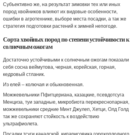
Субъективно же, на результат зимовки тех или иных
пород хвойников влияют их видовые особенности,
ошибки в агротехнике, выборе места посадки, а так же
стратегия подготовки растений к зимней непогоде.
Сорта хвойных пород по степени устойчивости к
солнечным ожогам
Достаточно устойчивыми к солнечным ожогам показали
себя сосна веймутова, черная, корейская, горная,
кедровый стланик.
Из елей – колючая и обыкновенная.
Можжевельники Пфитцериана, казацкие, псевдотсуга
Менциза, туи западные, микробиота перекреснопарная,
можжевельники средние Минт Джулеп, Хетци, Олд Голд
так же сохраняют стойкость к воздействию
ультрафиолета.
Посадки тсуги канадской, кипарисовика горохоплодного