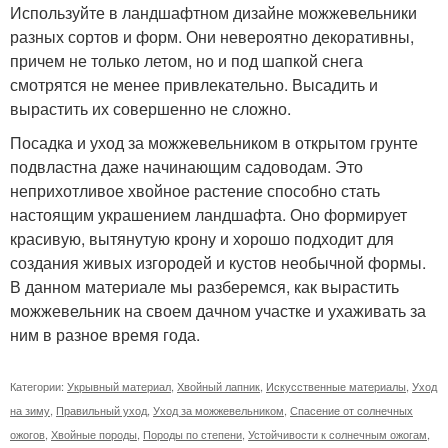
Используйте в ландшафтном дизайне можжевельники
разных сортов и форм. Они невероятно декоративны,
причем не только летом, но и под шапкой снега
смотрятся не менее привлекательно. Высадить и
вырастить их совершенно не сложно.
Посадка и уход за можжевельником в открытом грунте
подвластна даже начинающим садоводам. Это
неприхотливое хвойное растение способно стать
настоящим украшением ландшафта. Оно формирует
красивую, вытянутую крону и хорошо подходит для
создания живых изгородей и кустов необычной формы.
В данном материале мы разберемся, как вырастить
можжевельник на своем дачном участке и ухаживать за
ним в разное время года.
Категории:
Укрывный материал
,
Хвойный лапник
,
Искусственные материалы
,
Уход
на зиму
,
Правильный уход
,
Уход за можжевельником
,
Спасение от солнечных
ожогов
,
Хвойные породы
,
Породы по степени
,
Устойчивости к солнечным ожогам
,