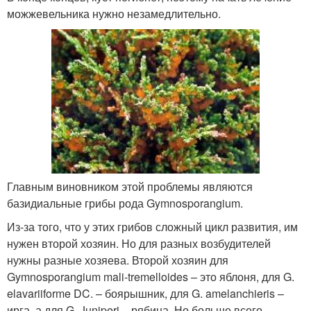
можжевельника нужно незамедлительно.
Главным виновником этой проблемы являются
базидиальные грибы рода Gymnosporangium.
Из-за того, что у этих грибов сложный цикл развития, им
нужен второй хозяин. Но для разных возбудителей
нужны разные хозяева. Второй хозяин для
Gymnosporangium mali-tremelloides – это яблоня, для G.
elavariiforme DC. – боярышник, для G. amelanchieris –
ирга, а для G. Juniperi – рябина. Но больше всего