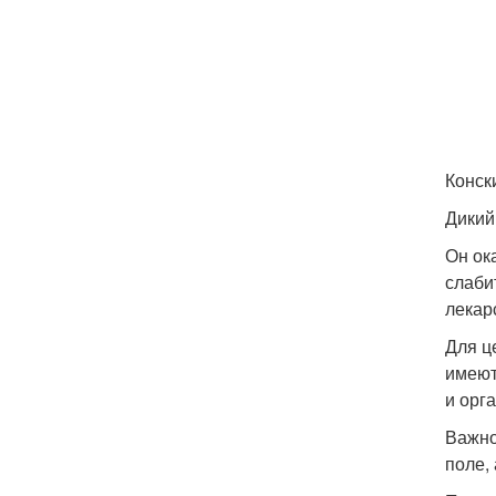
Конск
Дикий
Он ок
слаби
лекар
Для ц
имеют
и орг
Важно
поле, 