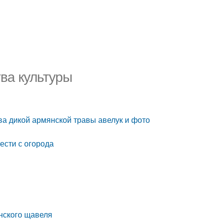
тва культуры
ва дикой армянской травы авелук и фото
ести с огорода
онского щавеля