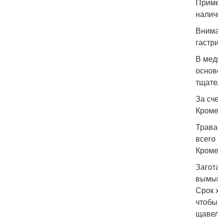
Приме
налич
Внима
гастр
В мед
основ
тщате
За сч
Кроме
Трава
всего
Кроме
Загот
вымыв
Срок 
чтобы
щавел