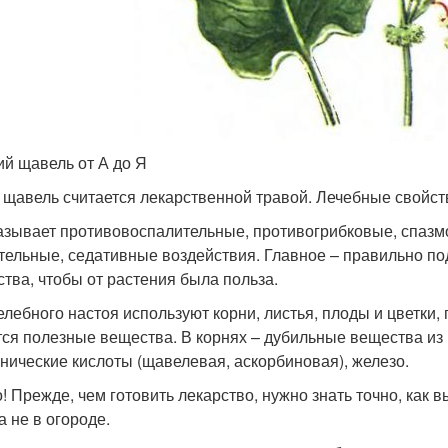
ий щавель от А до Я
 щавель считается лекарственной травой. Лечебные свойст
азывает противовоспалительные, противогрибковые, спазм
тельные, седативные воздействия. Главное – правильно по
ства, чтобы от растения была польза.
елебного настоя используют корни, листья, плоды и цветки, 
ся полезные вещества. В корнях – дубильные вещества из
анические кислоты (щавелевая, аскорбиновая), железо.
! Прежде, чем готовить лекарство, нужно знать точно, как в
а не в огороде.