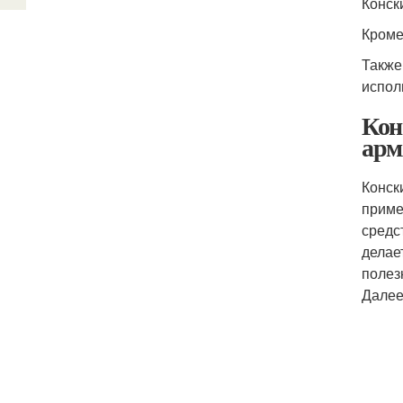
Конск
Кроме
Также
испол
Кон
арм
Конск
приме
средс
делае
полез
Далее