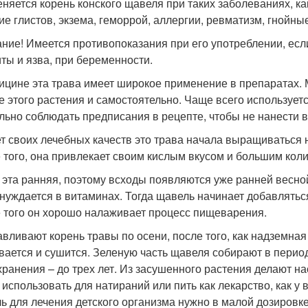
няется корень конского щавеля при таких заболеваниях, ка
ие глистов, экзема, геморрой, аллергии, ревматизм, гнойн
ние! Имеется противопоказания при его употреблении, есл
иты и язва, при беременности.
ицине эта трава имеет широкое применение в препаратах.
е этого растения и самостоятельно. Чаще всего использует
льно соблюдать предписания в рецепте, чтобы не нанести в
ет своих лечебных качеств это трава начала выращиваться 
 того, она привлекает своим кислым вкусом и большим кол
 эта ранняя, поэтому всходы появляются уже ранней весной,
 нуждается в витаминах. Тогда щавель начинает добавлятьс
 того он хорошо налаживает процесс пищеварения.
авливают корень травы по осени, после того, как надземная
ается и сушится. Зеленую часть щавеля собирают в период 
хранения – до трех лет. Из засушенного растения делают на
 использовать для натираний или пить как лекарство, как у 
ь для лечения детского организма нужно в малой дозировке