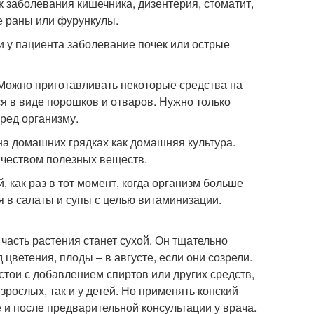
к заболевания кишечника, дизентерия, стоматит,
ые раны или фурункулы.
и у пациента заболевание почек или острые
 Можно приготавливать некоторые средства на
ся в виде порошков и отваров. Нужно только
ред организму.
на домашних грядках как домашняя культура.
ичеством полезных веществ.
 как раз в тот момент, когда организм больше
я в салаты и супы с целью витаминизации.
 часть растения станет сухой. Он тщательно
цветения, плоды – в августе, если они созрели.
стои с добавлением спиртов или других средств,
взрослых, так и у детей. Но применять конский
 и после предварительной консультации у врача.