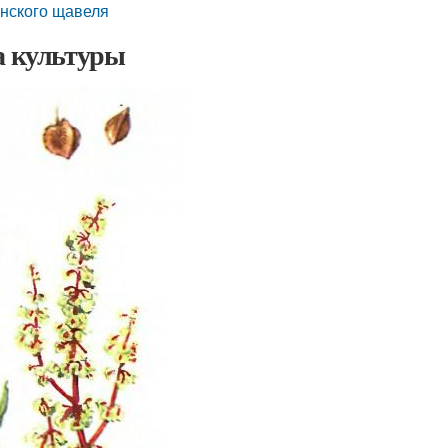
конского щавеля
а культуры