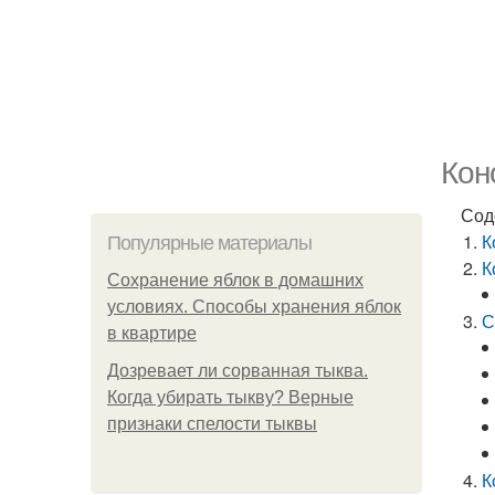
Кон
Сод
К
Популярные материалы
К
Сохранение яблок в домашних
условиях. Способы хранения яблок
С
в квартире
Дозревает ли сорванная тыква.
Когда убирать тыкву? Верные
признаки спелости тыквы
К