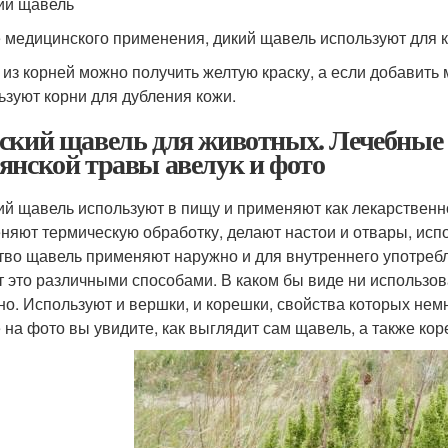
ий щавель
 медицинского применения, дикий щавель используют для ко
 из корней можно получить желтую краску, а если добавить
ьзуют корни для дубления кожи.
ский щавель для животных. Лечебные 
янской травы авелук и фото
ий щавель используют в пищу и применяют как лекарственно
няют термическую обработку, делают настои и отвары, исп
тво щавель применяют наружно и для внутреннего употребл
т это различными способами. В каком бы виде ни использова
но. Используют и вершки, и корешки, свойства которых немн
 на фото вы увидите, как выглядит сам щавель, а также кор