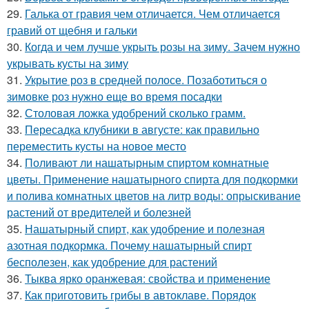
29.
Галька от гравия чем отличается. Чем отличается
гравий от щебня и гальки
30.
Когда и чем лучше укрыть розы на зиму. Зачем нужно
укрывать кусты на зиму
31.
Укрытие роз в средней полосе. Позаботиться о
зимовке роз нужно еще во время посадки
32.
Столовая ложка удобрений сколько грамм.
33.
Пересадка клубники в августе: как правильно
переместить кусты на новое место
34.
Поливают ли нашатырным спиртом комнатные
цветы. Применение нашатырного спирта для подкормки
и полива комнатных цветов на литр воды: опрыскивание
растений от вредителей и болезней
35.
Нашатырный спирт, как удобрение и полезная
азотная подкормка. Почему нашатырный спирт
бесполезен, как удобрение для растений
36.
Тыква ярко оранжевая: свойства и применение
37.
Как приготовить грибы в автоклаве. Порядок