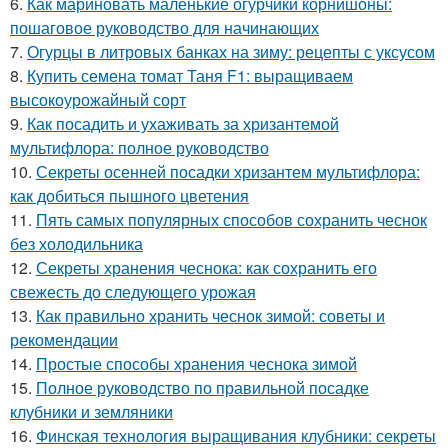
6.
Как мариновать маленькие огурчики корнишоны:
пошаговое руководство для начинающих
7.
Огурцы в литровых банках на зиму: рецепты с уксусом
8.
Купить семена томат Таня F1: выращиваем
высокоурожайный сорт
9.
Как посадить и ухаживать за хризантемой
мультифлора: полное руководство
10.
Секреты осенней посадки хризантем мультифлора:
как добиться пышного цветения
11.
Пять самых популярных способов сохранить чеснок
без холодильника
12.
Секреты хранения чеснока: как сохранить его
свежесть до следующего урожая
13.
Как правильно хранить чеснок зимой: советы и
рекомендации
14.
Простые способы хранения чеснока зимой
15.
Полное руководство по правильной посадке
клубники и земляники
16.
Финская технология выращивания клубники: секреты