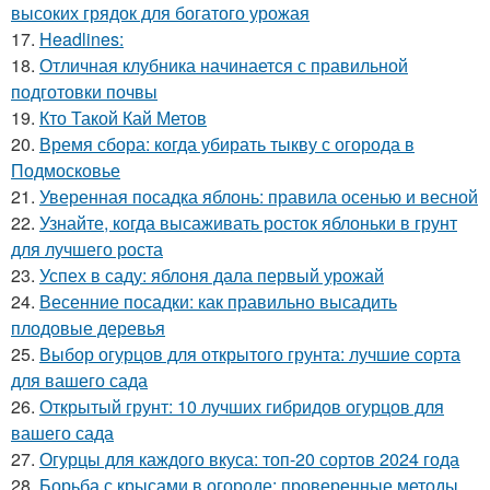
высоких грядок для богатого урожая
17.
Headlines:
18.
Отличная клубника начинается с правильной
подготовки почвы
19.
Кто Такой Кай Метов
20.
Время сбора: когда убирать тыкву с огорода в
Подмосковье
21.
Уверенная посадка яблонь: правила осенью и весной
22.
Узнайте, когда высаживать росток яблоньки в грунт
для лучшего роста
23.
Успех в саду: яблоня дала первый урожай
24.
Весенние посадки: как правильно высадить
плодовые деревья
25.
Выбор огурцов для открытого грунта: лучшие сорта
для вашего сада
26.
Открытый грунт: 10 лучших гибридов огурцов для
вашего сада
27.
Огурцы для каждого вкуса: топ-20 сортов 2024 года
28.
Борьба с крысами в огороде: проверенные методы