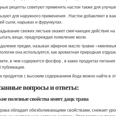
ные рецепты советуют применять настои также для улучше
ьзуют для наружного применения . Настои добавляют в ванн
ей сыпи, нарывах и фурункулах.
адывание свежих листьев окажет смягчающее действие на
ыпать вещи, предупреждая появление моли.
далекие предки, называя эфирное масло травки «хмелевым»
тологии она используется, как ароматная природная отдушк
аете, в чем содержится фосфор , в каких продуктах питания
 публикации.
к продуктов с высоким содержанием йода можно найти в это
занные вопросы и ответы:
кие полезные свойства имеет дацк трава
трава обладает обезболивающими свойствами, снижает уров