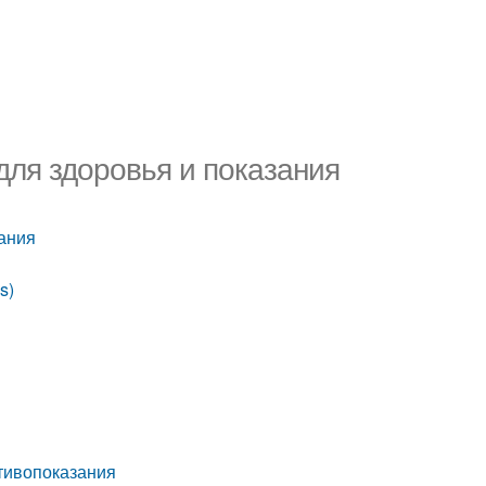
для здоровья и показания
зания
s)
отивопоказания