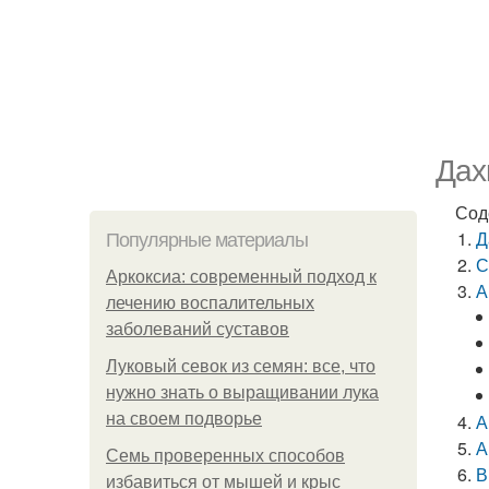
Дах
Сод
Д
Популярные материалы
С
Аркоксиа: современный подход к
А
лечению воспалительных
заболеваний суставов
Луковый севок из семян: все, что
нужно знать о выращивании лука
на своем подворье
А
А
Семь проверенных способов
В
избавиться от мышей и крыс