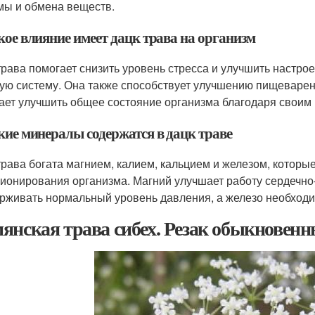
мы и обмена веществ.
кое влияние имеет дацк трава на организм
трава помогает снизить уровень стресса и улучшить настр
ую систему. Она также способствует улучшению пищеварен
ает улучшить общее состояние организма благодаря своим
кие минералы содержатся в дацк траве
трава богата магнием, калием, кальцием и железом, котор
ионирования организма. Магний улучшает работу сердечно-
рживать нормальный уровень давления, а железо необходи
янская трава сибех. Резак обыкновенный