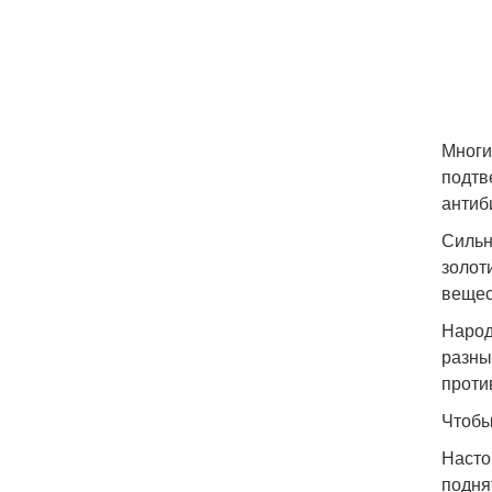
Многи
подтв
антиб
Сильн
золот
вещес
Народ
разны
проти
Чтобы
Насто
подня