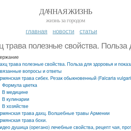
ДАЧНАЯ ЖИЗНЬ
жизнь за городом
главная
новости
статьи
ц трава полезные свойства. Польза 
ержание
ахц трава полезные свойства. Польза для здоровья и пока
вязанные вопросы и ответы
рмянская трава сибех. Резак обыкновенный (Falcaria vulgari
Формула цветка
В медицине
В кулинарии
В хозяйстве
рмянская трава дахц. Волшебные травы Армении
рмянская трава бохи.
идео душица (орегано) лечебные свойства, рецепт чая, пр