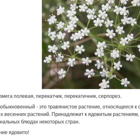
 омега полевая, перекатчик, перекатичник, серпорез.
 обыкновенный - это травянистое растение, относящееся к 
х весенних растений. Принадлежит к ядовитым растениям,
нальных блюдах некоторых стран.
ние ядовито!