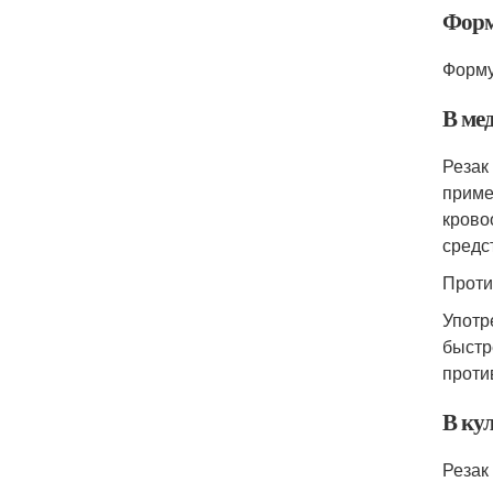
Форм
Форму
В ме
Резак
приме
крово
средс
Проти
Употр
быстр
проти
В ку
Резак