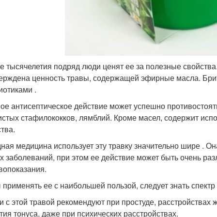
е тысячелетия подряд люди ценят ее за полезные свойств
ерждена ценность травы, содержащей эфирные масла. Брит
иотиками .
ое антисептическое действие может успешно противостоя
истых стафилококков, лямблий. Кроме масел, содержит и
тва.
ная медицина использует эту травку значительно шире . О
х заболеваний, при этом ее действие может быть очень ра
вопоказания.
 применять ее с наибольшей пользой, следует знать спектр
и с этой травой рекомендуют при простуде, расстройствах ж
тия тонуса, даже при психических расстройствах.