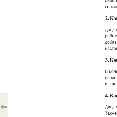
дейст
спосо
2. К
Дацк 
работ
добав
насто
3. К
В бол
начин
и в п
4. Ка
⇦
Дацк 
Также