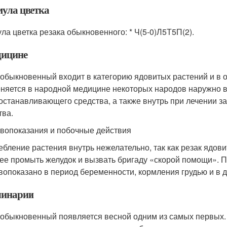
ула цветка
ла цветка резака обыкновенного: * Ч(5-0)Л5Т5П(2).
дицине
 обыкновенный входит в категорию ядовитых растений и в 
няется в народной медицине некоторых народов наружно 
останавливающего средства, а также внутрь при лечении за
тва.
вопоказания и побочные действия
ебление растения внутрь нежелательно, так как резак ядов
ее промыть желудок и вызвать бригаду «скорой помощи». 
вопоказано в период беременности, кормления грудью и в д
линарии
 обыкновенный появляется весной одним из самых первых.