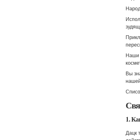
Народ
Испол
зудящ
Прикл
перес
Наши 
косме
Вы зн
нашей
Списо
Свя
1. Ка
Дацк 