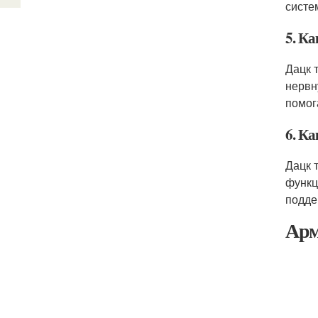
систе
5. Ка
Дацк 
нервн
помог
6. Ка
Дацк 
функц
подде
Арм