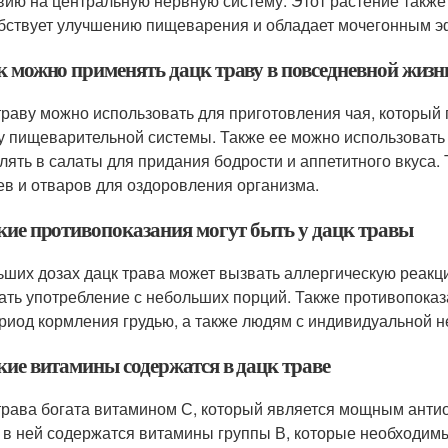
вию на центральную нервную систему. Этот растение также
бствует улучшению пищеварения и обладает мочегонным э
ак можно применять дацк траву в повседневной жизн
траву можно использовать для приготовления чая, который 
у пищеварительной системы. Также ее можно использовать 
лять в салаты для придания бодрости и аппетитного вкуса.
ев и отваров для оздоровления организма.
акие противопоказания могут быть у дацк травы
ьших дозах дацк трава может вызвать аллергическую реакц
ать употребление с небольших порций. Также противопока
ериод кормления грудью, а также людям с индивидуальной 
кие витамины содержатся в дацк траве
трава богата витамином С, который является мощным антио
 в ней содержатся витамины группы В, которые необходим