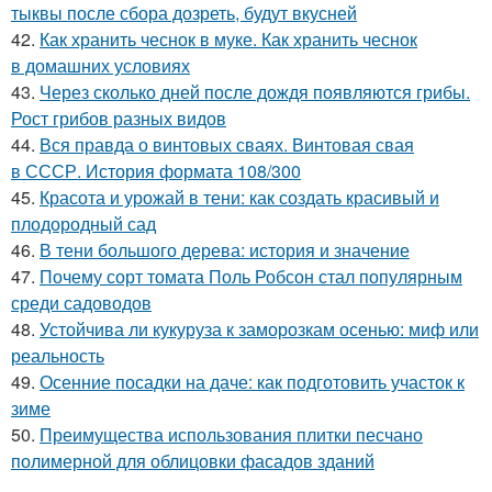
тыквы после сбора дозреть, будут вкусней
42.
Как хранить чеснок в муке. Как хранить чеснок
в домашних условиях
43.
Через сколько дней после дождя появляются грибы.
Рост грибов разных видов
44.
Вся правда о винтовых сваях. Винтовая свая
в СССР. История формата 108/300
45.
Красота и урожай в тени: как создать красивый и
плодородный сад
46.
В тени большого дерева: история и значение
47.
Почему сорт томата Поль Робсон стал популярным
среди садоводов
48.
Устойчива ли кукуруза к заморозкам осенью: миф или
реальность
49.
Осенние посадки на даче: как подготовить участок к
зиме
50.
Преимущества использования плитки песчано
полимерной для облицовки фасадов зданий