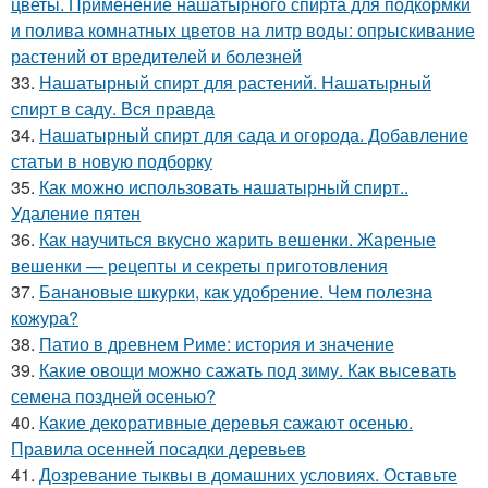
цветы. Применение нашатырного спирта для подкормки
и полива комнатных цветов на литр воды: опрыскивание
растений от вредителей и болезней
33.
Нашатырный спирт для растений. Нашатырный
спирт в саду. Вся правда
34.
Нашатырный спирт для сада и огорода. Добавление
статьи в новую подборку
35.
Как можно использовать нашатырный спирт..
Удаление пятен
36.
Как научиться вкусно жарить вешенки. Жареные
вешенки — рецепты и секреты приготовления
37.
Банановые шкурки, как удобрение. Чем полезна
кожура?
38.
Патио в древнем Риме: история и значение
39.
Какие овощи можно сажать под зиму. Как высевать
семена поздней осенью?
40.
Какие декоративные деревья сажают осенью.
Правила осенней посадки деревьев
41.
Дозревание тыквы в домашних условиях. Оставьте