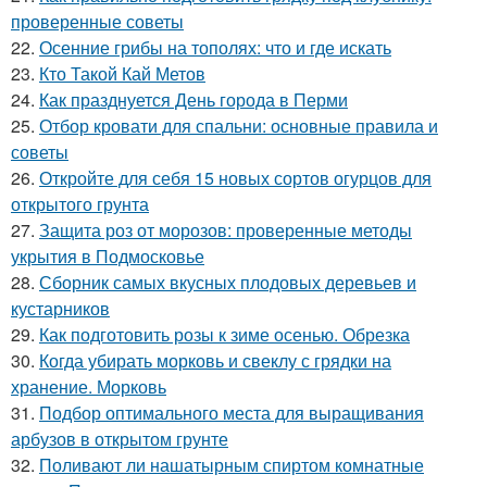
проверенные советы
22.
Осенние грибы на тополях: что и где искать
23.
Кто Такой Кай Метов
24.
Как празднуется День города в Перми
25.
Отбор кровати для спальни: основные правила и
советы
26.
Откройте для себя 15 новых сортов огурцов для
открытого грунта
27.
Защита роз от морозов: проверенные методы
укрытия в Подмосковье
28.
Сборник самых вкусных плодовых деревьев и
кустарников
29.
Как подготовить розы к зиме осенью. Обрезка
30.
Когда убирать морковь и свеклу с грядки на
хранение. Морковь
31.
Подбор оптимального места для выращивания
арбузов в открытом грунте
32.
Поливают ли нашатырным спиртом комнатные