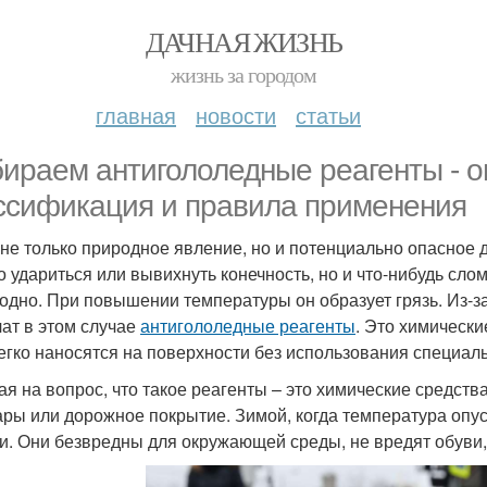
ДАЧНАЯ ЖИЗНЬ
жизнь за городом
главная
новости
статьи
ираем антигололедные реагенты - о
ссификация и правила применения
 не только природное явление, но и потенциально опасное 
о удариться или вывихнуть конечность, но и что-нибудь слом
одно. При повышении температуры он образует грязь. Из-за
ат в этом случае
антигололедные реагенты
. Это химически
егко наносятся на поверхности без использования специаль
ая на вопрос, что такое реагенты – это химические средств
ары или дорожное покрытие. Зимой, когда температура опус
и. Они безвредны для окружающей среды, не вредят обуви, 