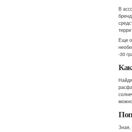
В асс
бренд
средс
терри
Еще о
необх
-30 гр
Как
Найдя
расфа
солне
можно
Поп
Зная,