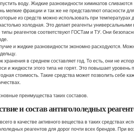
пустить воду. Жидкие разновидности химикатов сливаются
нь мелкие фракции и так же не представляют опасности дл
оторые из средств можно использовать при температурах д
настолько холодная. Это делает реагенты универсальными 
 типы реагентов соответствуют ГОСТам и ТУ. Они безопас
оде.
учие и жидкие разновидности экономно расходуются. Можн
дельцу.
к хранения в среднем составляет год. То есть, они не испо
си и жидкости этого типа не горят. Это повышает уровень
одная стоимость. Такие средства может позволить себе ка
ичествах.
сновные преимущества таких составов.
ствие и состав антигололедных реагент
всего в качестве активного вещества в таких средствах исп
ололедных реагентов для дорог почти всех брендов. При во