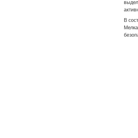
выдел
актив
В сос
Мелка
безоп