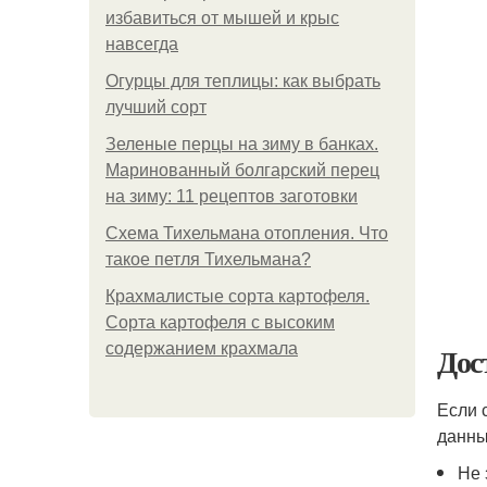
избавиться от мышей и крыс
навсегда
Огурцы для теплицы: как выбрать
лучший сорт
Зеленые перцы на зиму в банках.
Маринованный болгарский перец
на зиму: 11 рецептов заготовки
Схема Тихельмана отопления. Что
такое петля Тихельмана?
Крахмалистые сорта картофеля.
Сорта картофеля с высоким
содержанием крахмала
Дос
Если 
данны
Не 