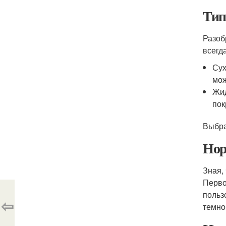
Тип
Разоб
всегд
Сух
мож
Жид
пок
Выбра
Нор
Зная,
Перво
польз
⇦
темно