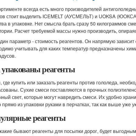
ортименте всегда есть много производителей антигололедн
ов стоит выделить ICEMELT (АУСМЕЛЬТ) и UOKSA (ЮОКСА).
тва в упаковке. Нет смысла брать сразу 50 килограммов с
тории. Расчет требуемой массы нужно производить, опирая
дин параметр - стоимость реагентов. Он напрямую зависит
одимо учитывать для каких температур предназначены химика
адусов.
 упакованы реагенты
, где купить или заказать реагенты против гололеда, необх
сованы. Сухие смеси поставляются в прочных полиэтилено
чный свет, которые могут навредить смеси. Их удобно хран
 прямо из упаковки руками в перчатках, так как выше уже ук
улярные реагенты
 какие бывают реагенты для посыпки дорог, будет выгодны