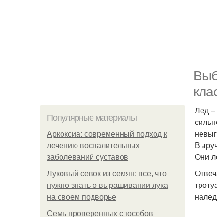
Выб
кла
Лед –
Популярные материалы
сильн
невыг
Аркоксиа: современный подход к
Выруч
лечению воспалительных
Они л
заболеваний суставов
Отвеч
Луковый севок из семян: все, что
троту
нужно знать о выращивании лука
налед
на своем подворье
Семь проверенных способов