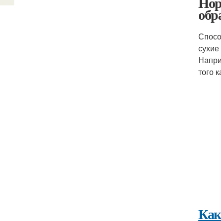
Нор
обр
Спосо
сухие
Напри
того 
Как