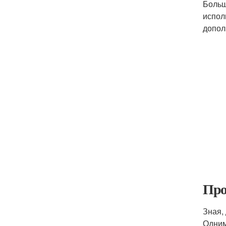
Больш
испол
допол
Про
Зная,
Одним