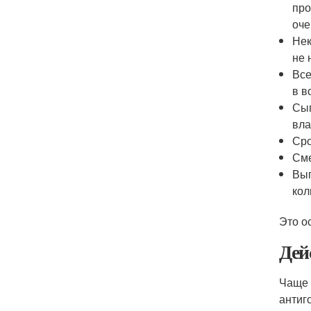
про
оче
Нек
не 
Все
в в
Сып
вла
Сро
Сме
Выг
кол
Это о
Дей
Чаще 
антиг