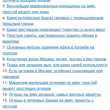
3.
Вкуснейшие маринованные корнишоны на зиму:
простой рецепт для дома
4.
Какие интересные факты связаны с промышленным
прошлым города
5.
Какие фестивали привлекают туристов со всего мира
6.
Простые советы: как правильно хранить яблоки в
квартире
7.
Основные методы хранения яблок в погребе на
полгода
8.
Культурная жизнь Москвы: музеи, театры и фестивали
9.
Трава для заткания дыр: для каких целей используется
10.
Есть ли парки в Москве, особенно подходящие для
пикников
11.
Маринуем маленькие огурчики на зиму: простой
рецепт хрустящих огурцов
12.
Огурцы на зиму резаные: самые вкусные рецепты
13.
Огурцы в литровых банках на зиму: рецепты с
уксусом