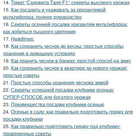
14.
Томат 'Садовита Таня F1': секреты высокого урожая
15.
Как посадить и ухаживать за хризантемой
мультифлора: полное руководство
16.
Секреты осенней посадки хризантем мультифлора:
как добиться пышного цветения
17.
Headlines:
18.
Как сохранить чеснок до весны: простые способы
хранения в домашних условиях
19.
Как хранить чеснок в банках: простой способ на зиму
20.
Как сохранить чеснок в квартире до нового урожая:
простые советы
21.
Простые способы хранения чеснока зимой
22.
Секреты успешной посадки клубники осенью:
СУПЕР-СПОСОБ для богатого урожая
23.
Преимущества посадки клубники осенью
24.
Осенью в саду: как правильно подготовить грядку для
посадки клубники
25.
Как правильно подготовить грядку под клубнику:
проверенные советы