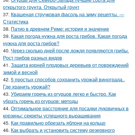
открытого грунта. Открытый грунт
37.
Квашеная стручковая фасоль на зиму рецепты. —
Статистика
38.
Патио в древнем Риме: история и значение
39.
Какая погода нужна для роста грибов. Какая погода
нужна для роста грибов?
40.
Через сколько дней после дождя появляются грибы.
Рост грибов разных видов
41.
Защита корней плодовых деревьев от повреждений
зимой и весной
42.
5 простых способов сохранить урожай винограда..
Где хранить урожай?
43.
Убираем горечь из огурцов легко и быстро. Как
убрать горечь из огурцов: методы
44.
Оптимальное расстояние для посадки луковичных в
корзины: секреты успешного выращивания
45.
Как правильно обрезать яблони на кольцо
46.
Как выбрать и установить систему резервного