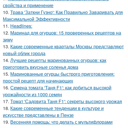
свойства и применение
10.
Трава 'Заткни Гузно': Как Правильно Заваривать для
Максимальной Эффективности
11.
Headlines:
12.
Маринад для огурцов: 15 проверенных рецептов на
зиму
13.
Какие современные кварталы Москвы представляют
новый облик города
14.
Лучшие рецепты маринованных огурцов: как
приготовить вкусные соленья дома
15.
Маринованные огурцы быстрого приготовления:
простой рецепт для начинающих
16.
Семена томата 'Таня F1': как добиться высокой
урожайности из 1000 семян
17.
Томат 'Садовита Таня F1': секреты высокого урожая
18.
Какие современные тенденции в культуре и
искусстве представлены в Пензе
19.
Весенняя помощь: что делать с мультифлорами