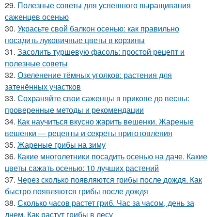
29.
Полезные советы для успешного выращивания
саженцев осенью
30.
Украсьте свой балкон осенью: как правильно
посадить луковичные цветы в корзины
31.
Засолить туршевую фасоль: простой рецепт и
полезные советы
32.
Озеленение тёмных уголков: растения для
затенённых участков
33.
Сохраняйте свои саженцы в прикопе до весны:
проверенные методы и рекомендации
34.
Как научиться вкусно жарить вешенки. Жареные
вешенки — рецепты и секреты приготовления
35.
Жареные грибы на зиму
36.
Какие многолетники посадить осенью на даче. Какие
цветы сажать осенью: 10 лучших растений
37.
Через сколько появляются грибы после дождя. Как
быстро появляются грибы после дождя
38.
Сколько часов растет гриб. Час за часом, день за
днем. Как растут грибы в лесу