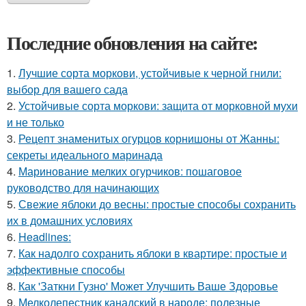
Последние обновления на сайте:
1.
Лучшие сорта моркови, устойчивые к черной гнили:
выбор для вашего сада
2.
Устойчивые сорта моркови: защита от морковной мухи
и не только
3.
Рецепт знаменитых огурцов корнишоны от Жанны:
секреты идеального маринада
4.
Маринование мелких огурчиков: пошаговое
руководство для начинающих
5.
Свежие яблоки до весны: простые способы сохранить
их в домашних условиях
6.
Headlines:
7.
Как надолго сохранить яблоки в квартире: простые и
эффективные способы
8.
Как 'Заткни Гузно' Может Улучшить Ваше Здоровье
9.
Мелколепестник канадский в народе: полезные