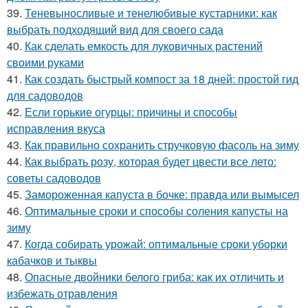
39.
Теневыносливые и тенелюбивые кустарники: как
выбрать подходящий вид для своего сада
40.
Как сделать емкость для луковичных растений
своими руками
41.
Как создать быстрый компост за 18 дней: простой гид
для садоводов
42.
Если горькие огурцы: причины и способы
исправления вкуса
43.
Как правильно сохранить стручковую фасоль на зиму
44.
Как выбрать розу, которая будет цвести все лето:
советы садоводов
45.
Замороженная капуста в бочке: правда или вымысел
46.
Оптимальные сроки и способы соления капусты на
зиму
47.
Когда собирать урожай: оптимальные сроки уборки
кабачков и тыквы
48.
Опасные двойники белого гриба: как их отличить и
избежать отравления