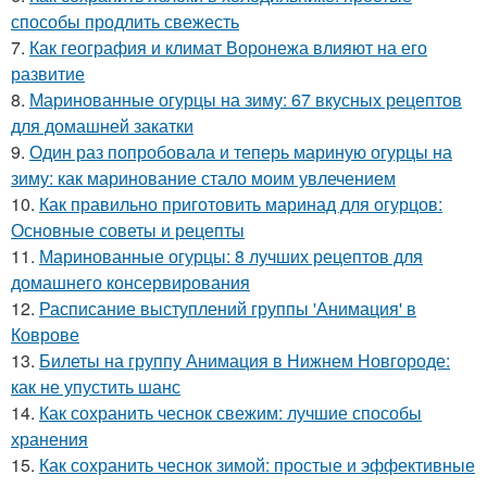
способы продлить свежесть
7.
Как география и климат Воронежа влияют на его
развитие
8.
Маринованные огурцы на зиму: 67 вкусных рецептов
для домашней закатки
9.
Один раз попробовала и теперь мариную огурцы на
зиму: как маринование стало моим увлечением
10.
Как правильно приготовить маринад для огурцов:
Основные советы и рецепты
11.
Маринованные огурцы: 8 лучших рецептов для
домашнего консервирования
12.
Расписание выступлений группы 'Анимация' в
Коврове
13.
Билеты на группу Анимация в Нижнем Новгороде:
как не упустить шанс
14.
Как сохранить чеснок свежим: лучшие способы
хранения
15.
Как сохранить чеснок зимой: простые и эффективные