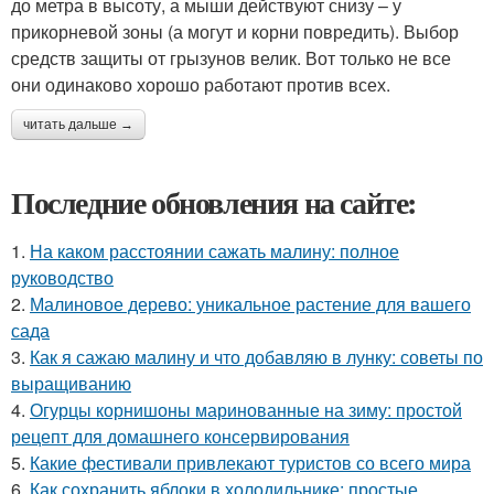
до метра в высоту, а мыши действуют снизу – у
прикорневой зоны (а могут и корни повредить). Выбор
средств защиты от грызунов велик. Вот только не все
они одинаково хорошо работают против всех.
читать дальше →
Последние обновления на сайте:
1.
На каком расстоянии сажать малину: полное
руководство
2.
Малиновое дерево: уникальное растение для вашего
сада
3.
Как я сажаю малину и что добавляю в лунку: советы по
выращиванию
4.
Огурцы корнишоны маринованные на зиму: простой
рецепт для домашнего консервирования
5.
Какие фестивали привлекают туристов со всего мира
6.
Как сохранить яблоки в холодильнике: простые