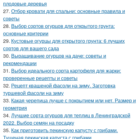
плодовые деревья
27.
Отбор кровати для спальни: основные правила и
советы
28.
Выбор сортов огурцов для открытого грунта:
основные критерии
29.
Кустовые огурцы для открытого грунта: 6 лучших
сортов для вашего сада
30.
Выращивание огурцов на даче: советы и
рекомендации
31.
Выбор идеального сорта картофеля для жарки:
проверенные рецепты и советы
32.
Рецепт квашеной фасоли на зиму. Заготовка
туршевой фасоли на зиму
33.
Какая черепица лучше с покрытием или нет. Размер и
геометрия
34.
Лучшие сорта огурцов для теплиц в Ленинградской
2022. Выбор семян на посадку
35.
Как приготовить пекинскую капусту с грибами.
Тушеная пекинская капуста с грибами