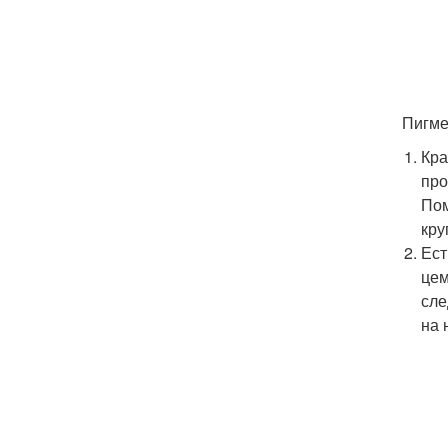
Пигме
Кра
про
Пом
кру
Ест
цем
сле
на 