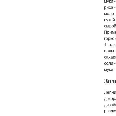
муки -
риса -
молоты
сухой 
сырой 
Примеч
горко
1 ста
воды 
сахара
соли -
муки -
Зол
Лепни
декор
дизай
разли