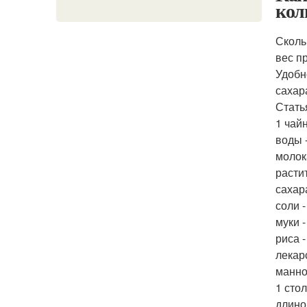
кол
Сколь
вес п
Удобн
сахар
Стать
1 чай
воды -
молока
растит
сахара
соли -
муки -
риса -
лекарс
манно
1 сто
длино