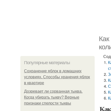
Как
кол
Сод
К
Популярные материалы
с
Сохранение яблок в домашних
З
условиях. Способы хранения яблок
К
в квартире
С
Дозревает ли сорванная тыква.
К
Когда убирать тыкву? Верные
К
признаки спелости тыквы
Как