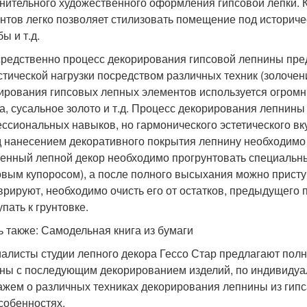
нительного художественного оформления гипсовой лепки. 
нтов легко позволяет стилизовать помещение под историче
ы и т.д.
редственно процесс декорирования гипсовой лепнины пред
стической нагрузки посредством различных техник (золочение
ирования гипсовых лепных элементов используется огромный
а, сусальное золото и т.д. Процесс декорирования лепнины 
ссиональных навыков, но гармонического эстетического вк
 нанесением декоративного покрытия лепнину необходимо 
енный лепной декор необходимо прогрунтовать специальны
овым купоросом), а после полного высыхания можно приступ
врируют, необходимо очисть его от остатков, предыдущего п
пать к грунтовке.
ь также: Самодельная книга из бумаги
алисты студии лепного декора Гессо Стар предлагают полн
ны с последующим декорированием изделий, по индивидуал
ажем о различных техниках декорирования лепнины из гипс
особенностях.