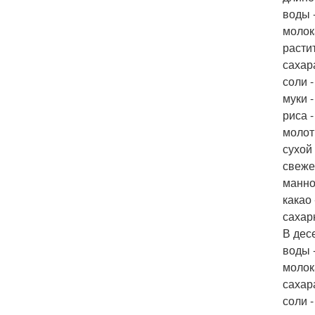
воды -
молока
растит
сахара
соли -
муки -
риса -
молоты
сухой 
свежей
манно
какао 
сахар
В дес
воды -
молока
сахара
соли -