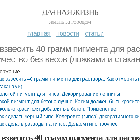
ДАЧНАЯ ЖИЗНЬ
жизнь за городом
главная
новости
статьи
 взвесить 40 грамм пигмента для ра
ичество без весов (ложками и стака
ержание
ак взвесить 40 грамм пигмента для раствора. Как отмерить 
таканами)
олотой пигмент для гипса. Декорирование лепнины
акой пигмент для бетона лучше. Каким должен быть красите
колько красителя добавлять в бетон. Применение
ак сделать черный гипс. Колеровка (гипса) декоративного ки
ак сделать разводы на гипсе. Делаем гипс прочнее
 взвесить 40 грамм пигмента для раст