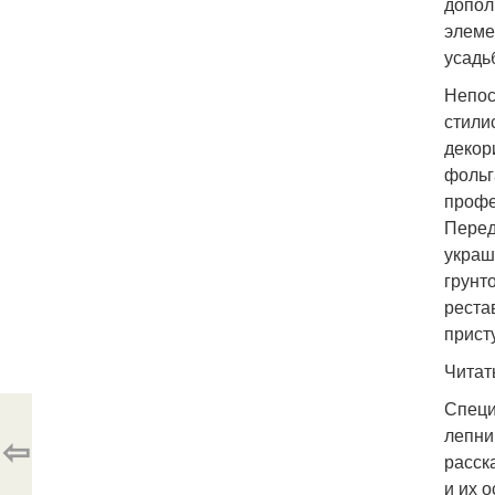
допол
элеме
усадьб
Непос
стили
декор
фольг
профе
Перед
украш
грунт
реста
присту
Читат
Специ
лепни
⇦
расск
и их 