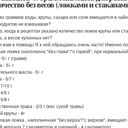
ичество без весов (ложками и стаканам
ко граммов воды, крупы, сахара или соли вмещается в чай
родуктов не взвешивая?
о, когда в рецептах указано количество ложек крупы или с
а, а весов кухонных нет?
я вам в помощь! Я к ней обращаюсь очень часто! Именно по
ная ложка (наполнена "без горки"/"c горкой", при нормально
 5/- г (грамм)
 - 5/- г
ельного масла - 5/- г
 - 5/7 г
 7/10 г
 4/5 г
 5/8 г
твенная трава - 2/3 г (вес сухой травы)
й крупы - 4г
ловая ложка , наполненная "без верха"/"с верхом", вмещает
й черпала 7 сантиметров и шириной - 4 сантиметра):