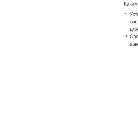
Каким
Уст
сос
для
Све
вым