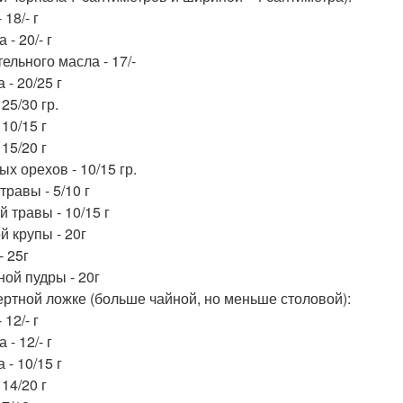
 18/- г
 - 20/- г
ельного масла - 17/-
 - 20/25 г
 25/30 гр.
 10/15 г
 15/20 г
х орехов - 10/15 гр.
травы - 5/10 г
 травы - 10/15 г
й крупы - 20г
- 25г
ной пудры - 20г
ертной ложке (больше чайной, но меньше столовой):
 12/- г
 - 12/- г
 - 10/15 г
 14/20 г