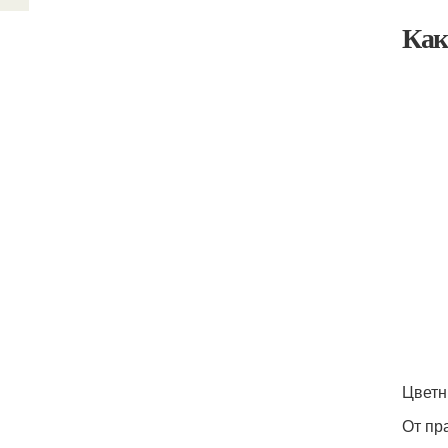
Как
Цветн
От пр