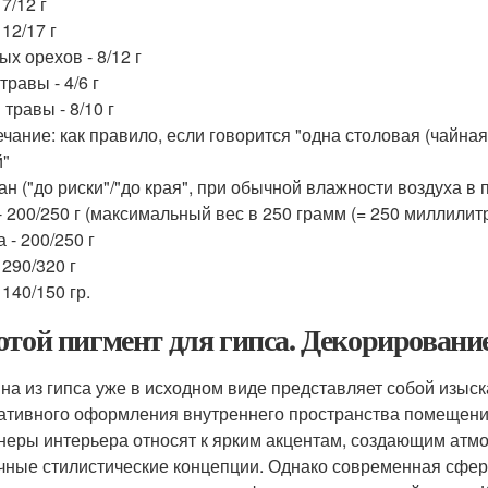
 7/12 г
 12/17 г
х орехов - 8/12 г
травы - 4/6 г
травы - 8/10 г
ание: как правило, если говорится "одна столовая (чайная) 
й"
кан ("до риски"/"до края", при обычной влажности воздуха 
- 200/250 г (максимальный вес в 250 грамм (= 250 миллилитр
 - 200/250 г
 290/320 г
 140/150 гр.
отой пигмент для гипса. Декорирован
на из гипса уже в исходном виде представляет собой изыс
ативного оформления внутреннего пространства помещени
неры интерьера относят к ярким акцентам, создающим ат
чные стилистические концепции. Однако современная сфер