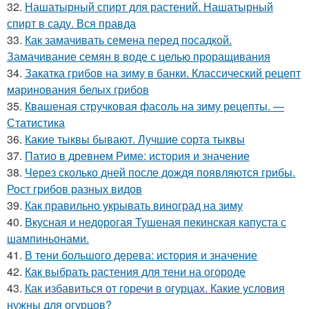
32.
Нашатырный спирт для растений. Нашатырный
спирт в саду. Вся правда
33.
Как замачивать семена перед посадкой.
Замачивание семян в воде с целью проращивания
34.
Закатка грибов на зиму в банки. Классический рецепт
маринования белых грибов
35.
Квашеная стручковая фасоль на зиму рецепты. —
Статистика
36.
Какие тыквы бывают. Лучшие сорта тыквы
37.
Патио в древнем Риме: история и значение
38.
Через сколько дней после дождя появляются грибы.
Рост грибов разных видов
39.
Как правильно укрывать виноград на зиму
40.
Вкусная и недорогая Тушеная пекинская капуста с
шампиньонами.
41.
В тени большого дерева: история и значение
42.
Как выбрать растения для тени на огороде
43.
Как избавиться от горечи в огурцах. Какие условия
нужны для огурцов?