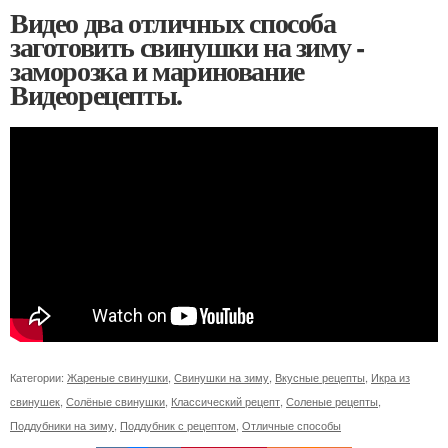
Видео два отличных способа
заготовить свинушки на зиму -
заморозка и маринование
Видеорецепты.
Категории:
Жареные свинушки
,
Свинушки на зиму
,
Вкусные рецепты
,
Икра из
свинушек
,
Солёные свинушки
,
Классический рецепт
,
Соленые рецепты
,
Поддубники на зиму
,
Поддубник с рецептом
,
Отличные способы