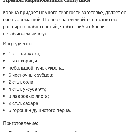
Корица придаёт немного терпкости заготовке, делает её
очень ароматной. Но не ограничивайтесь только ею,
расширьте набор специй, чтобы грибы обрели
незабываемый вкус.
Ингредиенты:
1 кг. свинухов;
1 ч.л. корицы;
небольшой пучок укропа;
6 чесночных зубцов;
2 ст.л. соли;
4 ст.л. уксуса 9%;
3 лавровых листа;
2 ст.л. сахара;
5 горошин душистого перца.
Приготовление: