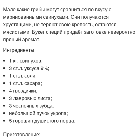
Мало какие грибы могут сравниться по вкусу с
маринованными свинухами. Они получаются
хрустящими, не теряют свою крепость, остаются
мясистыми. Букет специй придаёт заготовке невероятно
пряный аромат.
Ингредиенты:
1 кг. свинухов;
3 ст.л. уксуса 9%;
1 ст.л. соли;
1 ст.л. сахара;
4 гвоздички;
3 лавровых листа;
3 чесночных зубца;
небольшой пучок укропа;
5 горошин душистого перца.
Приготовление: