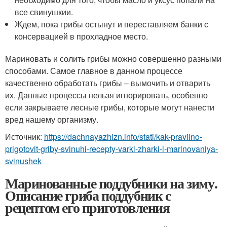
все свинушкии.
Ждем, пока грибы остынут и переставляем банки с
консервацией в прохладное место.
Мариновать и солить грибы можно совершенно разными
способами. Самое главное в данном процессе
качественно обработать грибы – вымочить и отварить
их. Данные процессы нельзя игнорировать, особенно
если закрываете лесные грибы, которые могут нанести
вред нашему организму.
Источник:
https://dachnayazhizn.info/stati/kak-pravilno-
prigotovit-griby-svinuhi-recepty-varki-zharki-i-marinovaniya-
svinushek
Маринованные поддубники на зиму.
Описание гриба поддубник с
рецептом его приготовления