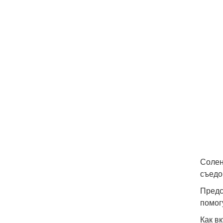
Солен
съедо
Предс
помог
Как в