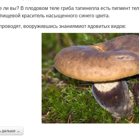
е ли вы? В плодовом теле гриба тапинелла есть пигмент т
епищевой краситель насыщенного синего цвета.
проводят, вооружившись знаниямиот ядовитых видов:
ь дальше →