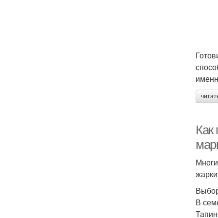
Готов
спосо
именн
читат
Как 
мар
Многи
жарки
Выбор
В сем
Тапин