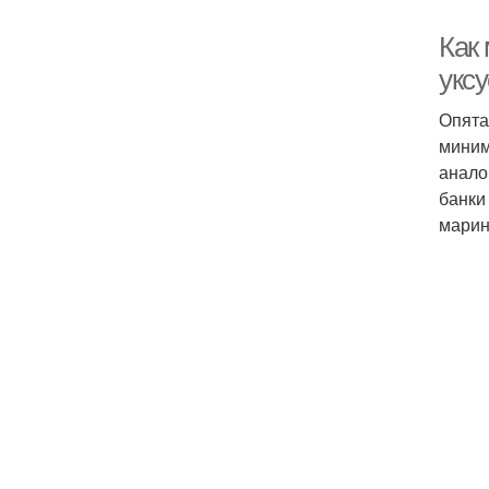
Как 
укс
Опята
миним
анало
банки
марин