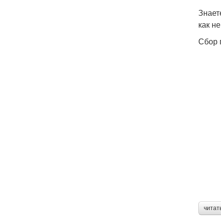
Знает
как н
Сбор 
читат