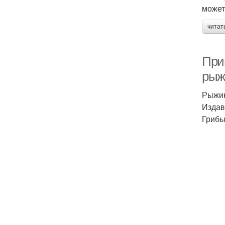
может
читат
При
рыжи
Рыжик
Издав
Грибы