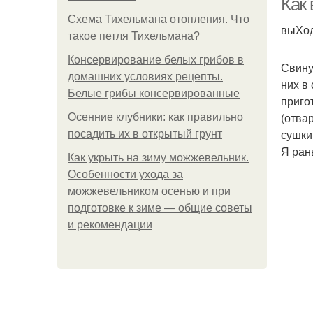
Как 
Схема Тихельмана отопления. Что
выХод
такое петля Тихельмана?
Консервирование белых грибов в
Свину
домашних условиях рецепты.
них в
Белые грибы консервированные
приго
(отва
Осенние клубники: как правильно
сушки
посадить их в открытый грунт
Я ран
Как укрыть на зиму можжевельник.
Особенности ухода за
можжевельником осенью и при
подготовке к зиме — общие советы
и рекомендации